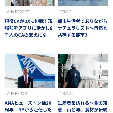
ANA REPORT
TRAVEL
現役CAがDXに挑戦！現
都市生活者でありながら
場知をアプリに活かし8
ナチュラリスト～自然と
千人のCAの支えになり
共存する都市3
たい
ANA REPORT
TRAVEL
ANAヒューストン便10
生産者を訪れる〜食の知
周年 NYから赴任した
慧 – 山と海、食材が伝統