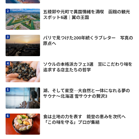
五稜郭や元町で異国情緒を満喫 函館の観光
スポット6選｜翼の王国
パリで見つけた200年続くラブレター 写真の
原点へ
ソウルの本格派カフェ3選 豆にこだわり味を
追求する店主たちの哲学
湖、そして星空…大自然と一体になれる夢の
サウナ～北海道 雪サウナの贅沢3
食は土地の力を表す 能登の恵みを次代へ
「この味を守る」プロが集結