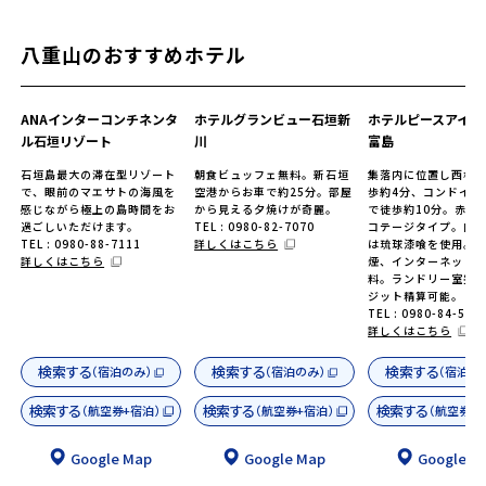
八重山のおすすめホテル
ANAインターコンチネンタ
ホテルグランビュー石垣新
ホテルピースアイラ
ル石垣リゾート
川
富島
石垣島最大の滞在型リゾート
朝食ビュッフェ無料。新石垣
集落内に位置し西桟
で、眼前のマエサトの海風を
空港からお車で約25分。部屋
歩約4分、コンドイビ
感じながら極上の島時間をお
から見える夕焼けが奇麗。
で徒歩約10分。赤瓦
過ごしいただけます。
TEL : 0980-82-7070
コテージタイプ。内
TEL : 0980-88-7111
詳しくはこちら
は琉球漆喰を使用。
詳しくはこちら
煙、インターネット
料。ランドリー室完
ジット精算可能。
TEL : 0980-84-595
詳しくはこちら
検索する
検索する
検索する
（宿泊のみ）
（宿泊のみ）
（宿泊の
検索する
検索する
検索する
（航空券+宿泊）
（航空券+宿泊）
（航空券+
Google Map
Google Map
Google M