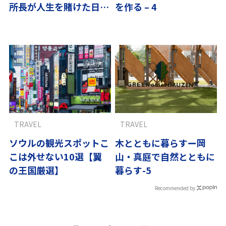
所長が人生を賭けた日本
を作る – 4
流サービス
TRAVEL
TRAVEL
ソウルの観光スポットこ
木とともに暮らすー岡
こは外せない10選【翼
山・真庭で自然とともに
の王国厳選】
暮らす-5
Recommended by