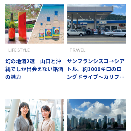
LIFE STYLE
TRAVEL
幻の地酒2選 山口と沖
サンフランシスコ→シア
縄でしか出会えない銘酒
トル。約1000キロのロ
の魅力
ングドライブ〜カリフォ
ルニアフードトラックド
リーム vol.7