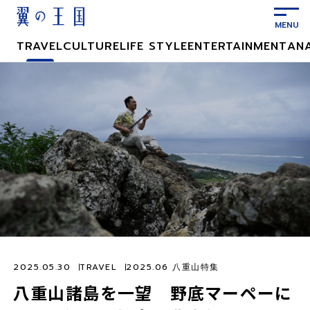
メ
イ
ン
TRAVEL
CULTURE
LIFE STYLE
ENTERTAINMENT
AN
コ
ン
テ
ン
ツ
に
ス
キ
ッ
プ
2025.05.30
TRAVEL
2025.06 八重山特集
八重山諸島を一望 野底マーペーに