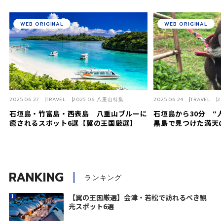
WEB ORIGINAL
WEB ORIGINAL
2025.06.27
TRAVEL
2025.06 八重山特集
2025.06.24
TRAVEL
2
石垣島・竹富島・西表島 八重山ブルーに
石垣島から30分 
癒されるスポット6選【翼の王国厳選】
黒島で見つけた満天
RANKING
ランキング
【翼の王国厳選】会津・若松で訪れるべき観
光スポット6選