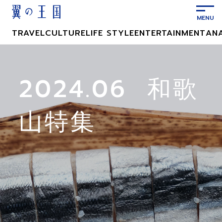
メ
イ
ン
TRAVEL
CULTURE
LIFE STYLE
ENTERTAINMENT
AN
コ
ン
テ
ン
2024.06 和歌
ツ
に
山特集
ス
キ
ッ
プ