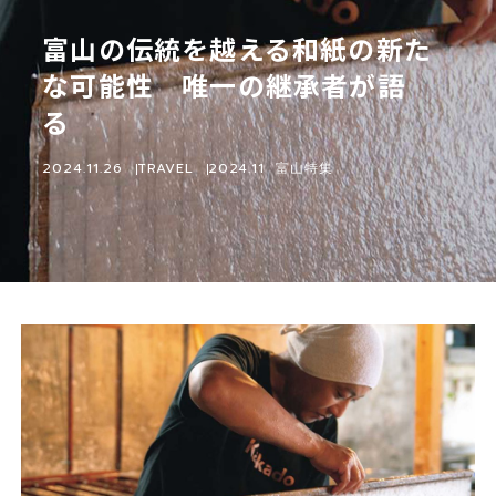
富山の伝統を越える和紙の新た
な可能性 唯一の継承者が語
る
2024.11.26
TRAVEL
2024.11 富山特集