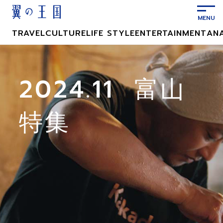
メ
イ
ン
TRAVEL
CULTURE
LIFE STYLE
ENTERTAINMENT
AN
コ
ン
テ
ン
2024.11 富山
ツ
に
特集
ス
キ
ッ
プ