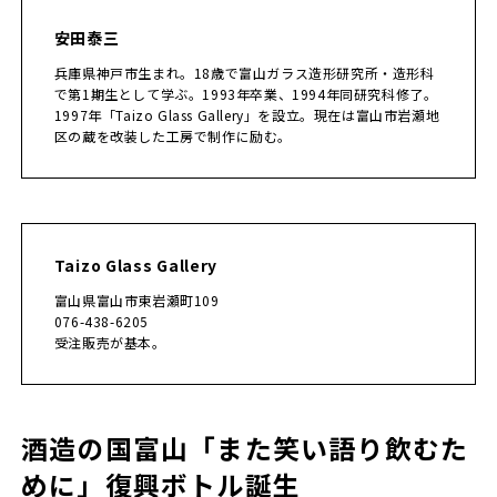
安田泰三
兵庫県神戸市生まれ。18歳で富山ガラス造形研究所・造形科
で第1期生として学ぶ。1993年卒業、1994年同研究科修了。
1997年「Taizo Glass Gallery」を設立。現在は富山市岩瀬地
区の蔵を改装した工房で制作に励む。
Taizo Glass Gallery
富山県富山市東岩瀬町109
076-438-6205
受注販売が基本。
酒造の国富山「また笑い語り飲むた
めに」復興ボトル誕生