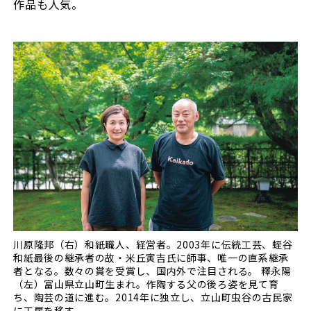
作品も人気。
川原隆邦（右）和紙職人、経営者。2003年に伝統工芸、蛭谷
和紙最後の継承者の故・米丘寅吉氏に師事、唯一の直系継承
者となる。数々の賞を受賞し、国内外で注目される。 釋永陽
（左）富山県立山町生まれ。作陶する父の後ろ姿を見て育
ち、陶芸の道に進む。2014年に独立し、立山町虫谷の古民家
に工房を移す。