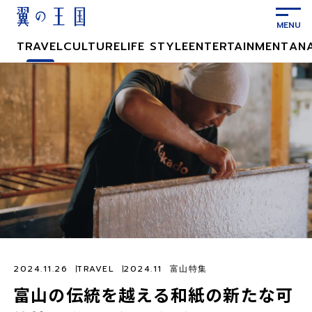
メ
イ
ン
TRAVEL
CULTURE
LIFE STYLE
ENTERTAINMENT
AN
コ
ン
テ
ン
ツ
に
ス
キ
ッ
プ
2024.11.26
TRAVEL
2024.11 富山特集
富山の伝統を越える和紙の新たな可