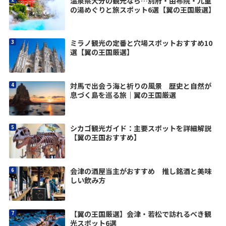
温泉県大分の観光なら…別府・由布院・九重
の湯めぐりと旅スポット6選【翼の王国厳選】
ミラノ観光の定番と穴場スポットおすすめ10
選【翼の王国厳選】
対馬で出会う海と祈りの風景 歴史と自然が
息づく島を巡る旅｜翼の王国厳選
シカゴ観光ガイド：主要スポットを詳細解説
【翼の王国おすすめ】
会津の酒屋当主がおすすめ 推し銘酒と美味
しい飲み方
【翼の王国厳選】会津・若松で訪れるべき観
光スポット6選