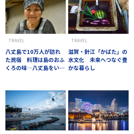
TRAVEL
TRAVEL
八丈島で10万人が訪れ
滋賀・針江「かばた」の
た民宿 料理は島のおふ
水文化 未来へつなぐ豊
くろの味―八丈島をいた
かな暮らし
だきます−3