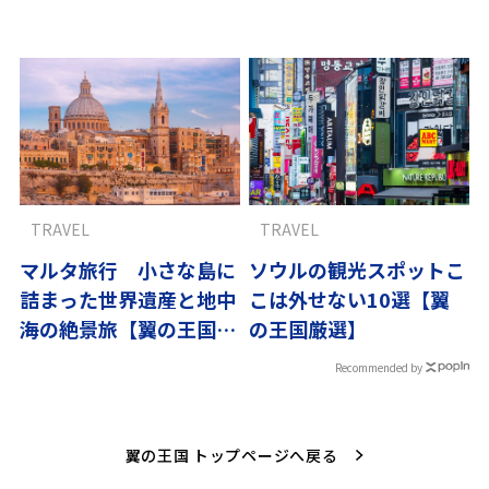
翼の王国厳選
行錯誤
TRAVEL
TRAVEL
マルタ旅行 小さな島に
ソウルの観光スポットこ
詰まった世界遺産と地中
こは外せない10選【翼
海の絶景旅【翼の王国厳
の王国厳選】
選】
Recommended by
翼の王国 トップページへ戻る