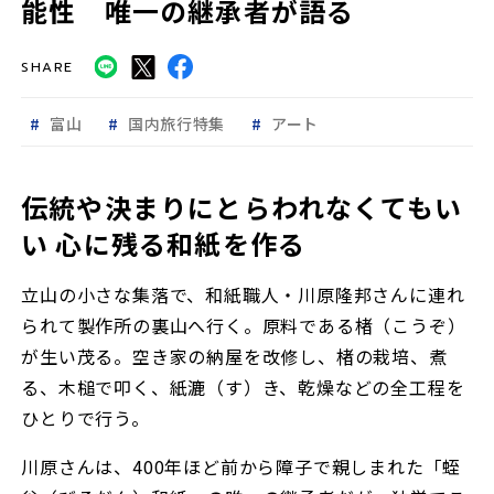
能性 唯一の継承者が語る
SHARE
富山
国内旅行特集
アート
伝統や決まりにとらわれなくてもい
い 心に残る和紙を作る
立山の小さな集落で、和紙職人・川原隆邦さんに連れ
られて製作所の裏山へ行く。原料である楮（こうぞ）
が生い茂る。空き家の納屋を改修し、楮の栽培、煮
る、木槌で叩く、紙漉（す）き、乾燥などの全工程を
ひとりで行う。
川原さんは、400年ほど前から障子で親しまれた「蛭