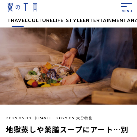
メ
イ
ン
TRAVEL
CULTURE
LIFE STYLE
ENTERTAINMENT
AN
コ
ン
テ
ン
ツ
に
ス
キ
ッ
プ
2025.05.09
TRAVEL
2025.05 大分特集
地獄蒸しや薬膳スープにアート…別