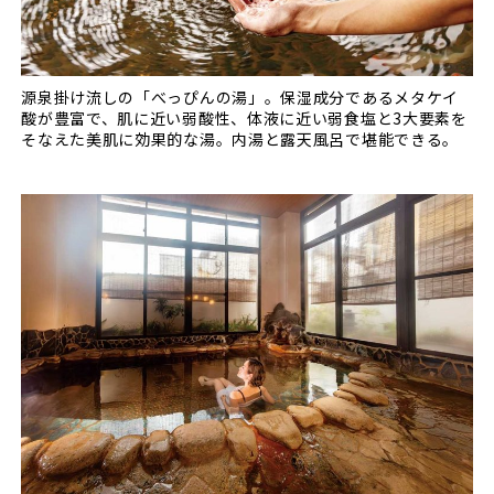
源泉掛け流しの「べっぴんの湯」。保湿成分であるメタケイ
酸が豊富で、肌に近い弱酸性、体液に近い弱食塩と3大要素を
そなえた美肌に効果的な湯。内湯と露天風呂で堪能できる。