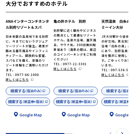
大分でおすすめのホテル
ANAインターコンチネンタ
亀の井ホテル 別府
天然温泉 白糸の湯
ル別府リゾート＆スパ
ミーイン大分
別府駅に近く観光やビジネス
の拠点として最適なリゾート
日本有数の温泉地である別府
JR大分駅から徒歩1
ホテル。温泉大浴場、露天風
に、今までにないラグジュア
の好立地。男女別天
呂、サウナ有。300台無料駐
リーリゾートが誕生。絶景が
浴場「白糸の湯」最上
車場あり（満車の際は、周辺
臨める露天風呂やインフィニ
にあり、別府温泉か
のコインパーキングをご利用
ティプール、開放的な客室、
湯を贅沢に使用して
ください）
スパなどを備え、至福のリ
す。ごゆっくりお寛
TEL : 0977-22-3301
ゾート体験をご満喫いただけ
いませ。
詳しくはこちら
ます。
TEL : 097-536-548
TEL : 0977-66-1000
詳しくはこちら
詳しくはこちら
検索する
検索する
検索する
（宿泊のみ）
（宿泊のみ）
（宿泊の
検索する
検索する
検索する
（航空券+宿泊）
（航空券+宿泊）
（航空券+
Google Map
Google Map
Google M