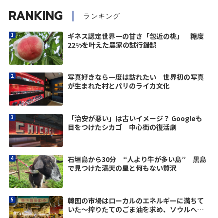
RANKING
ランキング
ギネス認定世界一の甘さ「包近の桃」 糖度
22%を叶えた農家の試行錯誤
写真好きなら一度は訪れたい 世界初の写真
が生まれた村とパリのライカ文化
「治安が悪い」は古いイメージ？ Googleも
目をつけたシカゴ 中心街の復活劇
石垣島から30分 “人より牛が多い島” 黒島
で見つけた満天の星と何もない贅沢
韓国の市場はローカルのエネルギーに満ちて
いた～搾りたてのごま油を求め、ソウルへ
vol.1