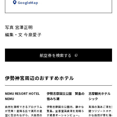
GoogleMap
写真 宮澤正明
編集・文 今泉愛子
航空券を検索する
伊勢神宮周辺のおすすめホテル
NEMU RESORT HOTEL
伊勢志摩国立公園 賢島の
志摩観光ホテル ザ
NEMU
宿みち潮
シック
自然を満喫できるプログラム
伊勢志摩国立公園内、静かな
真珠の海あご湾を望
が充実！星降る丘で満天の星
賢島。全客室英虞湾を見晴ら
建つリゾートホテル
空に包まれながら、大自然の
す絶景オーシャンビュー。
かな自然が育む海の