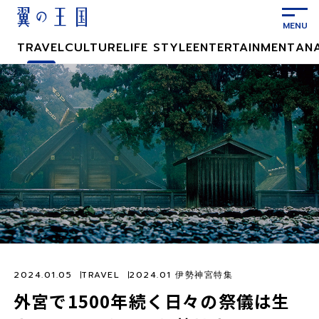
メ
イ
ン
TRAVEL
CULTURE
LIFE STYLE
ENTERTAINMENT
AN
コ
ン
テ
ン
ツ
に
ス
キ
ッ
プ
2024.01.05
TRAVEL
2024.01 伊勢神宮特集
外宮で1500年続く日々の祭儀は生