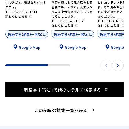
中で過ごす、贅沢なリゾート
季節を楽しむ和風会席をお部
としたフランス料理
ステイ。
屋食でゆっくりと。人工ラジ
す。あご湾の美しい
TEL : 0599-52-1211
ウム温泉大浴場でこころほど
もに寛ぎのひととき
詳しくはこちら
けるひとときを。
みください。
TEL : 0599-43-1067
TEL : 0154-67-550
詳しくはこちら
詳しくはこちら
検索する
検索する
検索する
（航空券+宿泊）
（航空券+宿泊）
（航空券+
Google Map
Google Map
Google M
「航空券＋宿泊」で他のホテルを検索する
この記事の特集一覧をみる