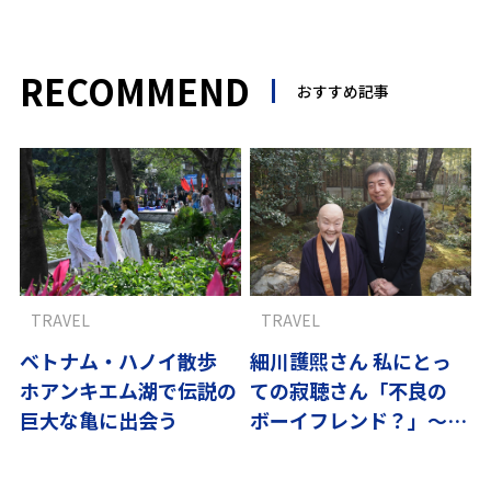
RECOMMEND
おすすめ記事
TRAVEL
TRAVEL
ベトナム・ハノイ散歩
細川護煕さん 私にとっ
ホアンキエム湖で伝説の
ての寂聴さん「不良の
巨大な亀に出会う
ボーイフレンド？」〜寂
聴さんと歩く京都vol.4