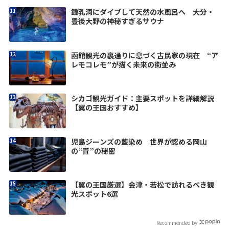
鍾乳洞にダイブして天然の水風呂へ 大分・
豊後大野の神秘すぎるサウナ
函館観光の裏通りに息づく古民家の現在 “ア
レモコレモ”が描く未来の街並み
シカゴ観光ガイド：主要スポットを詳細解説
【翼の王国おすすめ】
児島ジーンズの藍染め 世界が認める岡山
の“青”の秘密
【翼の王国厳選】会津・若松で訪れるべき観
光スポット6選
Recommended by