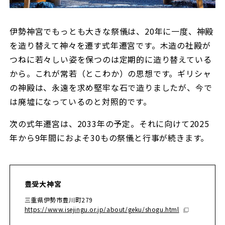
伊勢神宮でもっとも大きな祭儀は、20年に一度、神殿
を造り替えて神々を遷す式年遷宮です。木造の社殿が
つねに若々しい姿を保つのは定期的に造り替えている
から。これが常若（とこわか）の思想です。ギリシャ
の神殿は、永遠を求め堅牢な石で造りましたが、今で
は廃墟になっているのと対照的です。
次の式年遷宮は、2033年の予定。それに向けて2025
年から9年間におよそ30もの祭儀と行事が続きます。
豊受⼤神宮
三重県伊勢市豊川町279
https://www.isejingu.or.jp/about/geku/shogu.html