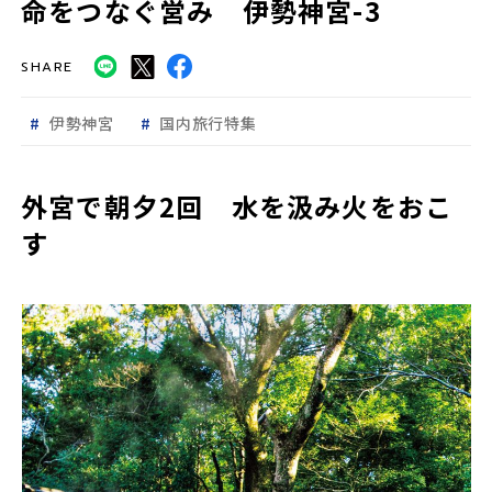
命をつなぐ営み 伊勢神宮-3
SHARE
伊勢神宮
国内旅行特集
外宮で朝夕2回 水を汲み火をおこ
す