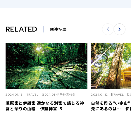
RELATED
関連記事
2024.01.19
TRAVEL
2024.01 伊勢神宮特集
2024.01.12
TRAVEL
2
瀧原宮と伊雑宮 遥かなる別宮で感じる神
自然を司る“小宇宙”
宮と祭りの由緒 伊勢神宮–5
先にあるのは… 伊