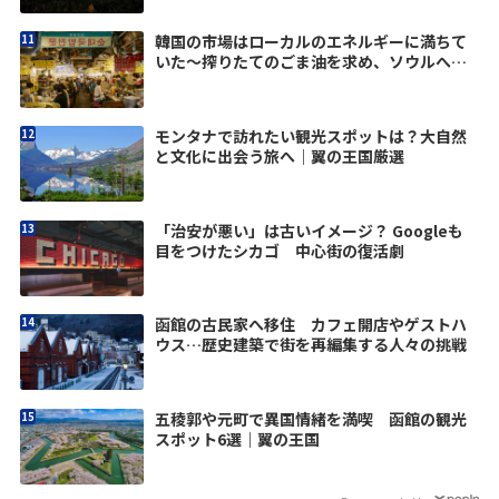
韓国の市場はローカルのエネルギーに満ちて
いた～搾りたてのごま油を求め、ソウルへ
vol.1
モンタナで訪れたい観光スポットは？大自然
と文化に出会う旅へ｜翼の王国厳選
「治安が悪い」は古いイメージ？ Googleも
目をつけたシカゴ 中心街の復活劇
函館の古民家へ移住 カフェ開店やゲストハ
ウス…歴史建築で街を再編集する人々の挑戦
五稜郭や元町で異国情緒を満喫 函館の観光
スポット6選｜翼の王国