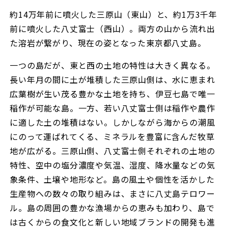
約14万年前に噴火した三原山（東山）と、約1万3千年
前に噴火した八丈富士（西山）。両方の山から流れ出
a
た溶岩が繋がり、現在の姿となった東京都八丈島。
一つの島だが、東と西の土地の特性は大きく異なる。
長い年月の間に土が堆積した三原山側は、水に恵まれ
y
広葉樹が生い茂る豊かな土地を持ち、伊豆七島で唯一
稲作が可能な島。一方、若い八丈富士側は稲作や農作
に適した土の堆積はない。しかしながら海からの潮風
V
にのって運ばれてくる、ミネラルを豊富に含んだ牧草
地が広がる。三原山側、八丈富士側それぞれの土地の
特性、空中の塩分濃度や気温、湿度、降水量などの気
象条件、土壌や地形など。島の風土や個性を活かした
i
生産物への数々の取り組みは、まさに八丈島テロワー
ル。島の周囲の豊かな漁場からの恵みも加わり、島で
は古くからの食文化と新しい地域ブランドの開発も進