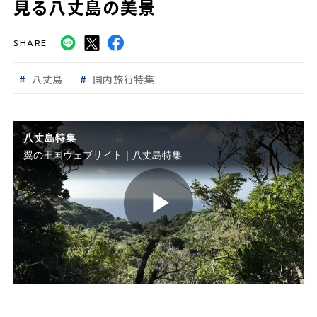
見る八丈島の美景
SHARE
八丈島
国内旅行特集
八丈島特集
翼の王国ウェブサイト｜八丈島特集
P
l