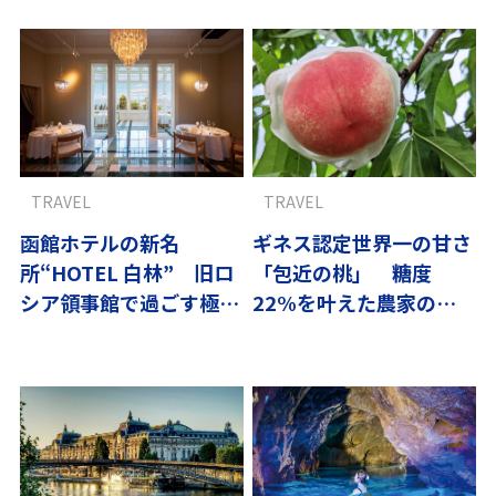
TRAVEL
TRAVEL
函館ホテルの新名
ギネス認定世界一の甘さ
所“HOTEL 白林” 旧ロ
「包近の桃」 糖度
シア領事館で過ごす極上
22%を叶えた農家の試
時間
行錯誤