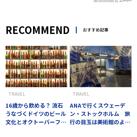
Recommended by
RECOMMEND
おすすめ記事
TRAVEL
TRAVEL
16歳から飲める？ 流石
ANAで行くスウェーデ
うなづくドイツのビール
ン・ストックホルム 旅
文化とオクトーバーフェ
行の目玉は美術館のよう
スト事情
な地下鉄