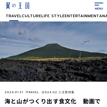
メ
イ
ン
TRAVEL
CULTURE
LIFE STYLE
ENTERTAINMENT
AN
コ
ン
テ
ン
ツ
に
ス
キ
ッ
プ
2024.01.31
TRAVEL
2024.02 八丈島特集
海と山がつくり出す食文化 動画で