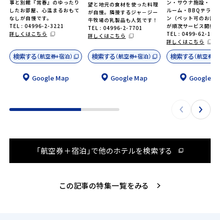
事と別館『常春』のゆったり
ン・サウナ施設・リ
望と地元の食材を使った料理
したお部屋、心温まるおもて
ルーム・BBQテラス
が自慢。隣接するジャ－ジー
なしが自慢です。
ン（ペット可のお部
牛牧場の乳製品も人気です！
TEL : 04996-2-3221
が順次サービス開始
TEL : 04996-2-7701
詳しくはこちら
TEL : 0499-62-174
詳しくはこちら
詳しくはこちら
検索する
検索する
検索する
（航空券+宿泊）
（航空券+宿泊）
（航空券+
Google Map
Google Map
Google M
「航空券＋宿泊」で他のホテルを検索する
この記事の特集一覧をみる