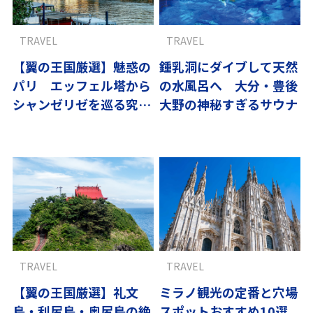
TRAVEL
TRAVEL
【翼の王国厳選】魅惑の
鍾乳洞にダイブして天然
パリ エッフェル塔から
の水風呂へ 大分・豊後
シャンゼリゼを巡る究極
大野の神秘すぎるサウナ
ガイド
TRAVEL
TRAVEL
【翼の王国厳選】礼文
ミラノ観光の定番と穴場
島・利尻島・奥尻島の絶
スポットおすすめ10選