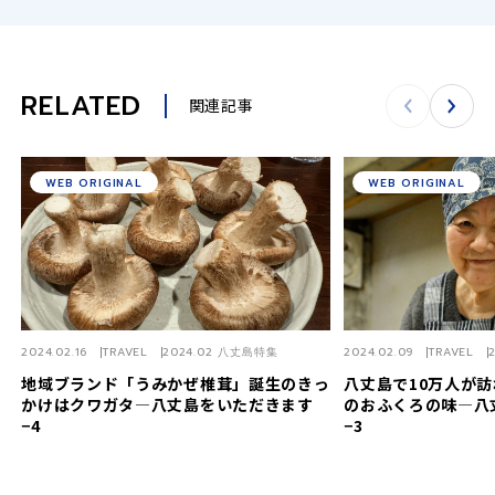
RELATED
関連記事
WEB ORIGINAL
WEB ORIGINAL
2024.02.16
TRAVEL
2024.02 八丈島特集
2024.02.09
TRAVEL
地域ブランド「うみかぜ椎茸」誕生のきっ
八丈島で10万人が
かけはクワガタ―八丈島をいただきます
のおふくろの味―八
−4
−3