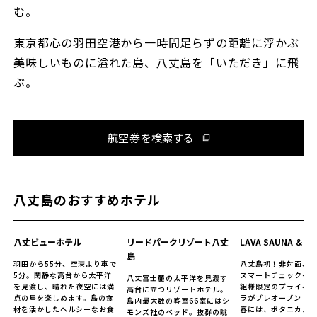
d
む。
東京都心の羽田空港から一時間足らずの距離に浮かぶ
美味しいものに溢れた島、八丈島を「いただき」に飛
e
ぶ。
航空券を検索する
o
八丈島のおすすめホテル
八丈ビューホテル
リードパークリゾート八丈
LAVA SAUNA ＆ VI
島
羽田から55分、空港より車で
八丈島初！非対面、
5分。閑静な高台から太平洋
スマートチェックイン
八丈富士麓の太平洋を見渡す
を見渡し、晴れた夜空には満
組様限定のプライベ
高台に立つリゾートホテル。
点の星を楽しめます。島の食
ラがプレオープン！20
島内最大数の客室66室にはシ
材を活かしたヘルシーなお食
春には、ボタニカル
モンズ社のベッド。抜群の眺