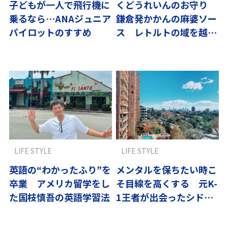
子どもが一人で飛行機に
くどうれいんのお守り
乗るなら…ANAジュニア
鎌倉発かかんの麻婆ソー
パイロットのすすめ
ス レトルトの域を越え
た感動の味
LIFE STYLE
LIFE STYLE
英語の“わかったふり”を
メンタルを保ちたい時こ
卒業 アメリカ留学をし
そ目線を高くする 元K-
た国枝慎吾の英語学習法
1王者が出会ったシド
ニーの広い空