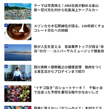
テーマは写真映え！ANA社員が勧める釜山
旅〜甘川文化村から松島海上ケーブルカー
メゾンカカオ石原紳伍が語る、100年続くチョ
コレート文化への挑戦
旅が人生を変える 音楽業界トップが語る“余
白”の力──ユニバーサルミュージック藤倉尚
西川貴教×間野義之の健康習慣 筋肉をつく
る食生活からプロテインまで紹介
“イチゴ抜き”のショートケーキ？ 千駄ヶ谷
で出会った予想を裏切る軽やかなおいしさ
簡単に買えない『ゼリーのイエ』木村カエラ