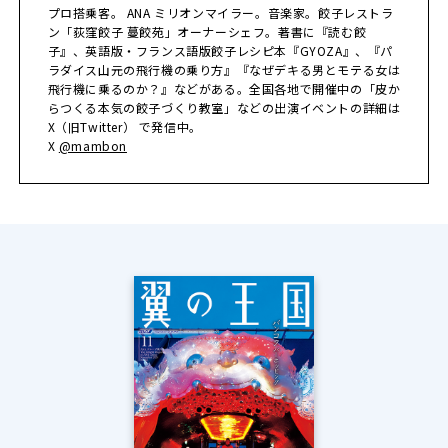
プロ搭乗客。 ANA ミリオンマイラー。音楽家。餃子レストラ
ン「荻窪餃子 蔓餃苑」オーナーシェフ。著書に『読む餃
子』、英語版・フランス語版餃子レシピ本『GYOZA』、『パ
ラダイス山元の飛行機の乗り方』『なぜデキる男とモテる女は
飛行機に乗るのか？』などがある。全国各地で開催中の「皮か
らつくる本気の餃子づくり教室」などの出演イベントの詳細は
X（旧Twitter） で発信中。
X
@mambon