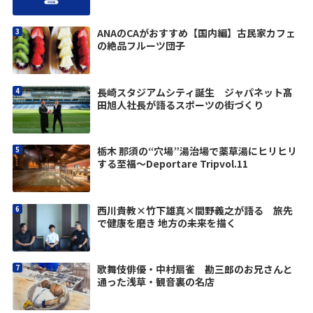
ANAのCAがおすすめ【国内編】古民家カフェ
の絶品フルーツ団子
長崎スタジアムシティ誕生 ジャパネット髙
田旭人社長が語るスポーツの街づくり
栃木 那須の“穴場”湯治場で薬草湯にヒリヒリ
する至福〜Deportare Tripvol.11
西川貴教×竹下雄真×間野義之が語る 旅先
で健康を磨き 地方の未来を描く
歌舞伎俳優・中村扇雀 勘三郎のお兄さんと
通った浅草・観音裏の名店