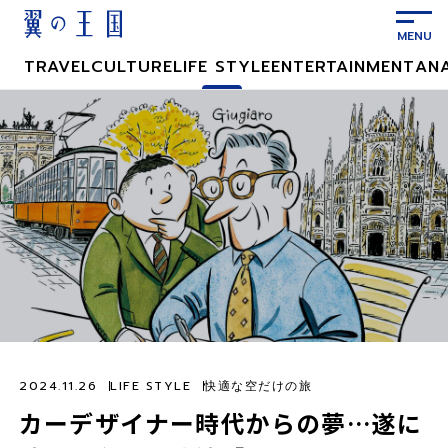
メ
イ
ン
TRAVEL
CULTURE
LIFE STYLE
ENTERTAINMENT
AN
コ
ン
テ
ン
ツ
に
ス
キ
ッ
プ
2024.11.26
LIFE STYLE
快適な空だけの旅
カーデザイナー時代からの夢…遂に