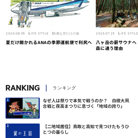
2026.08.05
LIFE STYLE
快適な空だけの旅
2026.07.29
LIFE STYL
夏だけ開かれるANAの季節運航便で利尻へ
八ヶ岳の薪サウナへ
森に通う理由
RANKING
ランキング
なぜ人は祭りで本気で戦うのか？ 白根大凧
合戦と夜高まつりに息づく「地域の誇り」
【二地域居住】鳥取と高知で見つけたもうひ
とつの暮らし