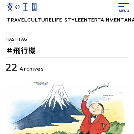
メ
イ
ン
TRAVEL
CULTURE
LIFE STYLE
ENTERTAINMENT
AN
コ
ン
テ
HASHTAG
ン
＃飛行機
ツ
に
22
ス
Archives
キ
ッ
プ