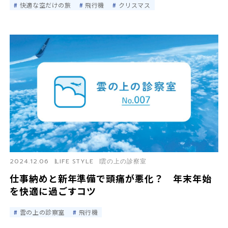
快適な空だけの旅
飛行機
クリスマス
2024.12.06
LIFE STYLE
雲の上の診察室
仕事納めと新年準備で頭痛が悪化？ 年末年始
を快適に過ごすコツ
雲の上の診察室
飛行機