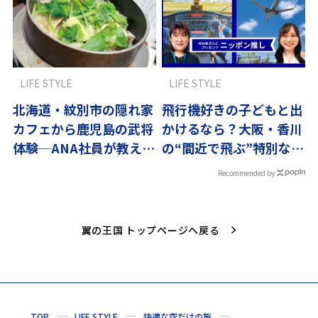
LIFE STYLE
LIFE STYLE
北海道・紋別市の隠れ家
飛行機好きの子どもと出
カフェから鹿児島の武将
かけるなら？大阪・香川
体験─ANA社員が教える
の“間近で飛ぶ”特別な体
とっておき旅
験へ
Recommended by
翼の王国 トップページへ戻る
TOP
LIFE STYLE
快適な空だけの旅