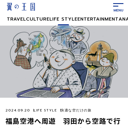
メ
イ
ン
TRAVEL
CULTURE
LIFE STYLE
ENTERTAINMENT
AN
コ
ン
テ
ン
ツ
に
ス
キ
ッ
プ
2024.09.20
LIFE STYLE
快適な空だけの旅
福島空港へ周遊 羽田から空路で行