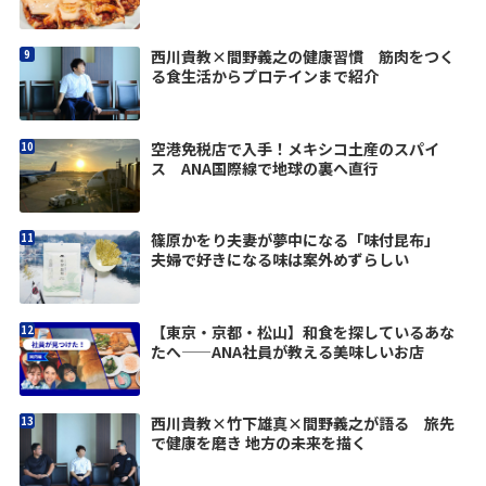
西川貴教×間野義之の健康習慣 筋肉をつく
る食生活からプロテインまで紹介
空港免税店で入手！メキシコ土産のスパイ
ス ANA国際線で地球の裏へ直行
篠原かをり夫妻が夢中になる「味付昆布」
夫婦で好きになる味は案外めずらしい
【東京・京都・松山】和食を探しているあな
たへ——ANA社員が教える美味しいお店
西川貴教×竹下雄真×間野義之が語る 旅先
で健康を磨き 地方の未来を描く