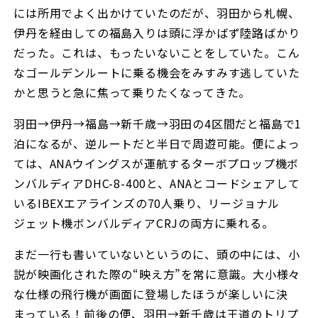
には所用でよく出かけていたのだが、羽田から札幌、
伊丹を経由しての福島入りは頭に浮かばず陸路ばかり
だった。これは、もったいないことをしていた。こん
なゴールデンルートに乗る機会をみすみす逃していた
かと思うと急に焦って乗りたくなってきた。
羽田→伊丹→福島→新千歳→羽田の4区間だと福島で1
泊になるが、逆ルートだと半日で周遊可能。便によっ
ては、ANAウイングスが運航するターボプロップ機ボ
ンバルディアDHC-8-400と、ANAとコードシェアして
いるIBEXエアラインズの70人乗り、リージョナル
ジェット機ボンバルディアCRJの両方に乗れる。
まだ一行も書いていないというのに、頭の中には、小
説が映画化された際の“映え方”を常に意識。大小様々
な仕様の飛行機が画面に登場したほうが楽しいに決
まっている！前後の便、羽田→新千歳は王道のトリプ