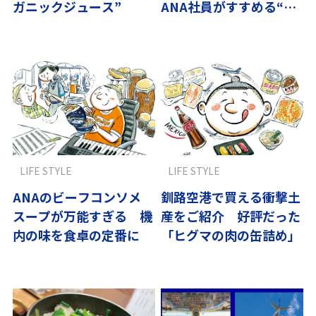
ガニックジュース”
ANA社員がすすめる“日
本のちょっと特別な寄り
道”
LIFE STYLE
LIFE STYLE
ANAのビーフコンソメ
釧路空港で買える衝撃土
スープが万能すぎる 機
産をご紹介 好評だった
内の味を食卓の定番に
「ヒグマの肉の缶詰め」