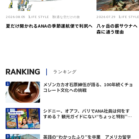
2026.08.05
LIFE STYLE
快適な空だけの旅
2026.07.29
LIFE STYL
夏だけ開かれるANAの季節運航便で利尻へ
八ヶ岳の薪サウナへ
森に通う理由
RANKING
ランキング
メゾンカカオ石原紳伍が語る、100年続くチョ
コレート文化への挑戦
シドニー、オアフ、バリでANA社員は何をす
すめる？ 観光ガイドにない“ちょっと特別”な
口コミ旅
英語の“わかったふり”を卒業 アメリカ留学