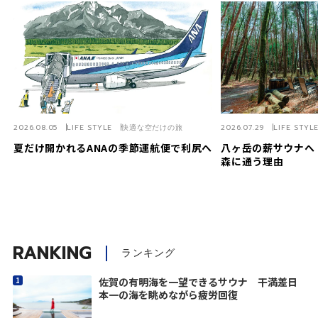
2026.08.05
LIFE STYLE
快適な空だけの旅
2026.07.29
LIFE STYL
夏だけ開かれるANAの季節運航便で利尻へ
八ヶ岳の薪サウナへ
森に通う理由
RANKING
ランキング
佐賀の有明海を一望できるサウナ 干満差日
本一の海を眺めながら疲労回復