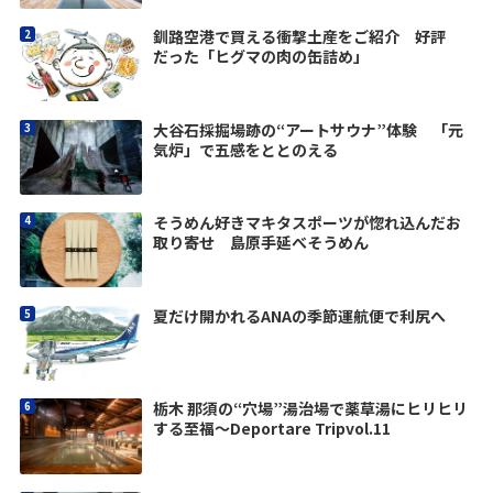
釧路空港で買える衝撃土産をご紹介 好評
だった「ヒグマの肉の缶詰め」
大谷石採掘場跡の“アートサウナ”体験 「元
気炉」で五感をととのえる
そうめん好きマキタスポーツが惚れ込んだお
取り寄せ 島原手延べそうめん
夏だけ開かれるANAの季節運航便で利尻へ
栃木 那須の“穴場”湯治場で薬草湯にヒリヒリ
する至福〜Deportare Tripvol.11