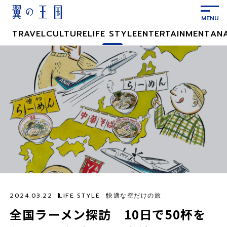
メ
イ
ン
TRAVEL
CULTURE
LIFE STYLE
ENTERTAINMENT
AN
コ
ン
テ
ン
ツ
に
ス
キ
ッ
プ
2024.03.22
LIFE STYLE
快適な空だけの旅
全国ラーメン探訪 10日で50杯を