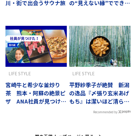
川・街で出会うサウナ旅
の“見えない縁”でできて
いる
LIFE STYLE
LIFE STYLE
宮崎牛と希少な釜炒り
平野紗季子が絶賛 新潟
茶 熊本・阿蘇の絶景ピ
の逸品『〆張り玄米あげ
ザ ANA社員が見つけ
もち』は潔いほど清らか
た“わざわざ行きたい”九
な味
Recommended by
州グルメ