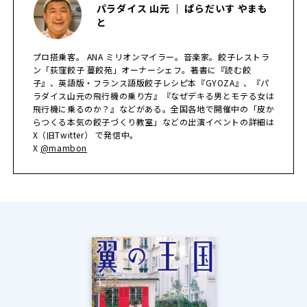
パラダイス 山元 ｜ ぱらだいす やまも
と
プロ搭乗客。 ANA ミリオンマイラー。音楽家。餃子レストラ
ン「荻窪餃子 蔓餃苑」オーナーシェフ。著書に『読む餃
子』、英語版・フランス語版餃子レシピ本『GYOZA』、『パ
ラダイス山元の飛行機の乗り方』『なぜデキる男とモテる女は
飛行機に乗るのか？』などがある。全国各地で開催中の「皮か
らつくる本気の餃子づくり教室」などの出演イベントの詳細は
X（旧Twitter） で発信中。
X
@mambon