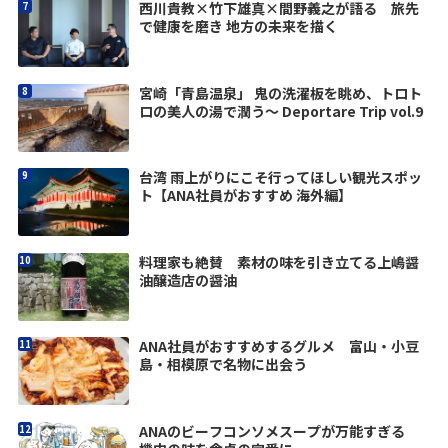
西川貴教×竹下雄真×間野義之が語る 旅先
で健康を磨き 地方の未来を描く
宮崎「青島温泉」 鬼の洗濯板を眺め、トロト
ロの美人の湯で潤う〜 Deportare Trip vol.9
台湾 雨上がりにこそ行ってほしい観光スポッ
ト【ANA社員がおすすめ 海外編】
料理家も絶賛 素材の味を引き立てる上嶋醤
油醸造店の醤油
ANA社員がおすすめするグルメ 富山・小豆
島・相模原で名物に出会う
ANAのビーフコンソメスープが万能すぎる