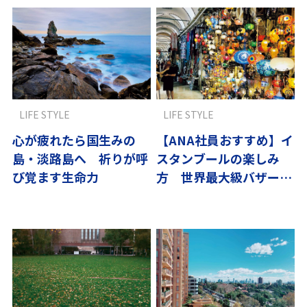
LIFE STYLE
LIFE STYLE
心が疲れたら国生みの
【ANA社員おすすめ】イ
島・淡路島へ 祈りが呼
スタンブールの楽しみ
び覚ます生命力
方 世界最大級バザール
に絶品サバサンド