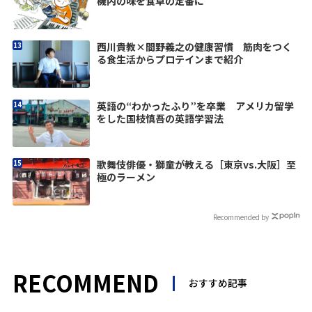
機内の味を食卓の定番に
西川貴教×間野義之の健康習慣 筋肉をつく
る食生活からプロテインまで紹介
英語の“わかったふり”を卒業 アメリカ留学
をした国枝慎吾の英語学習法
歌舞伎俳優・獅童が教える［東京vs.大阪］至
極のラーメン
Recommended by
RECOMMEND
おすすめ記事