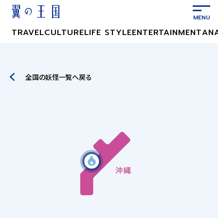
メ
イ
ン
TRAVEL
CULTURE
LIFE STYLE
ENTERTAINMENT
AN
コ
ン
テ
ン
全国の妖怪一覧へ戻る
ツ
に
ス
キ
ッ
プ