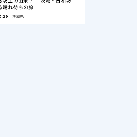
る坊主の由来？ 茨城・日和坊
る晴れ待ちの旅
5.29
茨城県