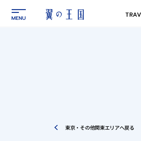
メ
イ
TRAV
ン
コ
ン
テ
ン
ツ
に
ス
キ
ッ
プ
東京・その他関東
エリアへ戻る