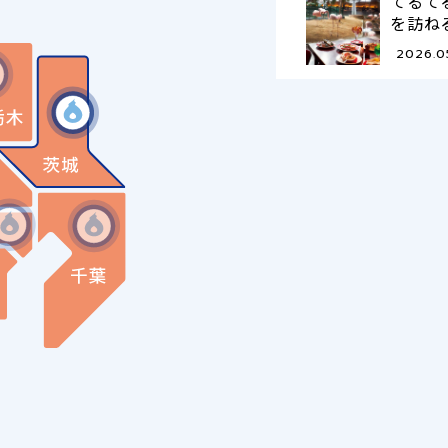
てるて
を訪ね
2026.0