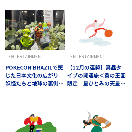
ENTERTAINMENT
ENTERTAINMENT
POKECON BRAZILで感
【12月の運勢】真昼タ
じた日本文化の広がり
イプの開運旅＜翼の王国
妖怪たちと地球の裏側ブ
限定 星ひとみの天星術
ラジルへ！
＞