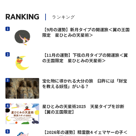
RANKING
ランキング
【9月の運勢】新月タイプの開運旅＜翼の王国
限定 星ひとみの天星術＞
【11月の運勢】下弦の月タイプの開運旅＜翼
の王国限定 星ひとみの天星術＞
宝化物に導かれる大分の旅 臼杵には「財宝
を教える妖怪」がいる？
星ひとみの天星術2025 天星タイプを診断
【翼の王国限定】
【2026年の運勢】精霊数4 イェマヤーの子＜