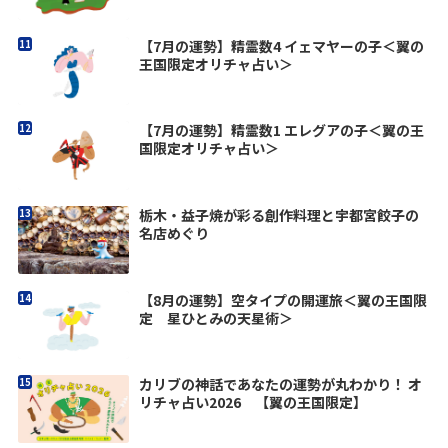
【7月の運勢】精霊数4 イェマヤーの子＜翼の
王国限定オリチャ占い＞
【7月の運勢】精霊数1 エレグアの子＜翼の王
国限定オリチャ占い＞
栃木・益子焼が彩る創作料理と宇都宮餃子の
名店めぐり
【8月の運勢】空タイプの開運旅＜翼の王国限
定 星ひとみの天星術＞
カリブの神話であなたの運勢が丸わかり！ オ
リチャ占い2026 【翼の王国限定】