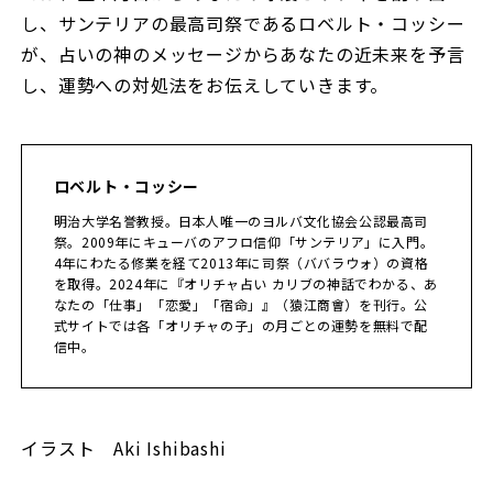
し、サンテリアの最高司祭であるロベルト・コッシー
が、占いの神のメッセージからあなたの近未来を予言
し、運勢への対処法をお伝えしていきます。
ロベルト・コッシー
明治大学名誉教授。日本人唯一のヨルバ文化協会公認最高司
祭。2009年にキューバのアフロ信仰「サンテリア」に入門。
4年にわたる修業を経て2013年に司祭（ババラウォ）の資格
を取得。2024年に『オリチャ占い カリブの神話でわかる、あ
なたの「仕事」「恋愛」「宿命」』（猿江商會）を刊行。公
式サイトでは各「オリチャの子」の月ごとの運勢を無料で配
信中。
イラスト Aki Ishibashi