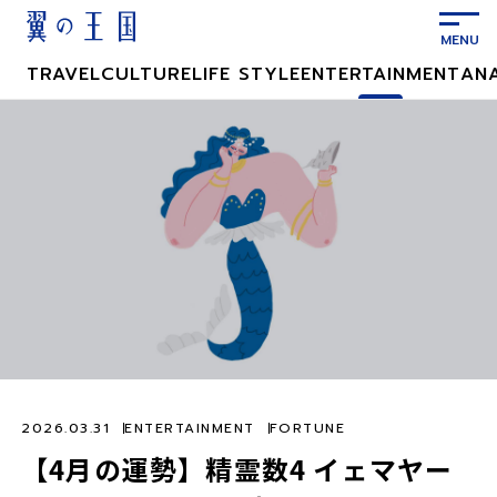
メ
イ
ン
TRAVEL
CULTURE
LIFE STYLE
ENTERTAINMENT
AN
コ
ン
テ
ン
ツ
に
ス
キ
ッ
プ
2026.03.31
ENTERTAINMENT
FORTUNE
【4月の運勢】精霊数4 イェマヤー