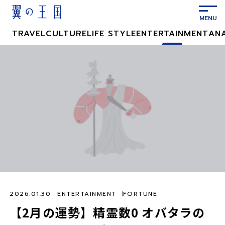
メ
イ
ン
TRAVEL
CULTURE
LIFE STYLE
ENTERTAINMENT
AN
コ
ン
テ
ン
ツ
に
ス
キ
ッ
プ
2026.01.30
ENTERTAINMENT
FORTUNE
【2月の運勢】精霊数0 オバタラの