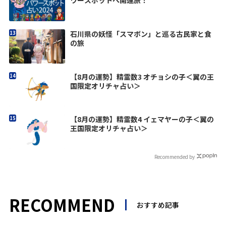
ワースポットへ開運旅！
石川県の妖怪「スマボン」と巡る古民家と食
の旅
【8月の運勢】精霊数3 オチョシの子＜翼の王
国限定オリチャ占い＞
【8月の運勢】精霊数4 イェマヤーの子＜翼の
王国限定オリチャ占い＞
Recommended by
RECOMMEND
おすすめ記事