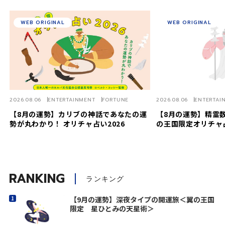
WEB ORIGINAL
WEB ORIGINAL
2026.08.06
ENTERTAINMENT
FORTUNE
2026.08.06
ENTERTAI
【8月の運勢】カリブの神話であなたの運
【8月の運勢】精霊数
勢が丸わかり！ オリチャ占い2026
の王国限定オリチャ
RANKING
ランキング
【9月の運勢】深夜タイプの開運旅＜翼の王国
限定 星ひとみの天星術＞