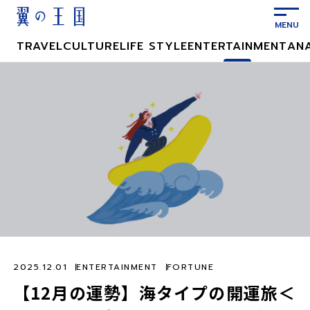
メ
イ
ン
TRAVEL
CULTURE
LIFE STYLE
ENTERTAINMENT
AN
コ
ン
テ
ン
ツ
に
ス
キ
ッ
プ
2025.12.01
ENTERTAINMENT
FORTUNE
【12月の運勢】海タイプの開運旅＜