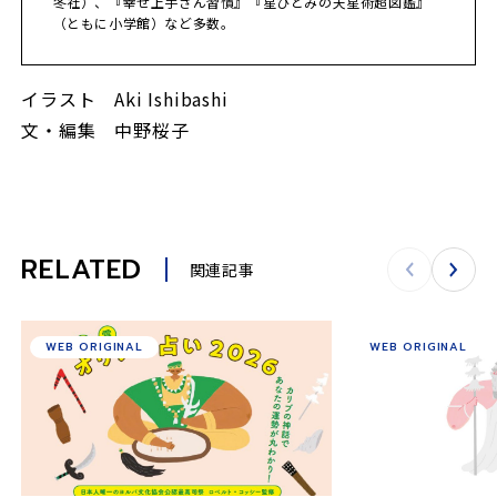
冬社）、『幸せ上手さん習慣』『星ひとみの天星術超図鑑』
（ともに小学館）など多数。
イラスト Aki Ishibashi
文・編集 中野桜子
RELATED
関連記事
WEB ORIGINAL
WEB ORIGINAL