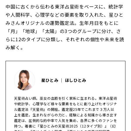
中国に古くから伝わる東洋占星術をベースに、統計学
や人間科学、心理学などの要素を取り入れた、星ひと
みさんオリジナルの運勢鑑定法。生年月日をもとに
「月」「地球」「太陽」の3つのグループに分け、さ
らに12のタイプに分類し、それぞれの個性や未来を読
み解く。
星ひとみ ｜ ほしひとみ
天星術占い師。巫女の血筋を引く家系に生まれる。東洋占星術
や統計学、心理学など様々な要素をもとに創り上げたオリジナ
ル鑑定法『天星術』の開祖。鑑定歴25年でこれまで３万人以
上を鑑定。生まれながらの力と、経験による知識から導き出す
鑑定は、圧倒的な的中率で人気を集め、各界に多くのファンを
持つ。著書に『星ひとみの天星術2025（12タイプ別）』（幻