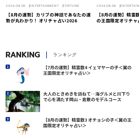
2026.08.06
ENTERTAINMENT
FORTUNE
2026.08.06
ENTERTAI
【8月の運勢】カリブの神話であなたの運
【8月の運勢】精霊数
勢が丸わかり！ オリチャ占い2026
の王国限定オリチャ
RANKING
ランキング
【7月の運勢】精霊数4 イェマヤーの子＜翼の
王国限定オリチャ占い＞
大人のときめきを訪ねて…海グルメと川下り
で心を満たす岡山・倉敷のモデルコース
【8月の運勢】精霊数3 オチョシの子＜翼の王
国限定オリチャ占い＞