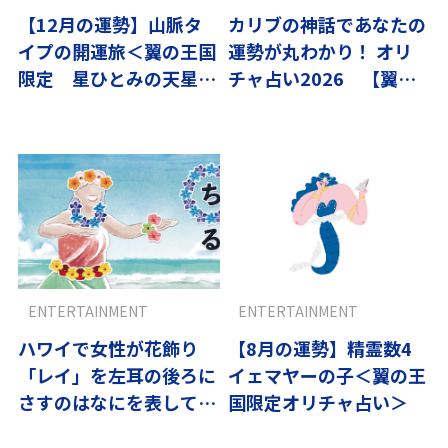
【12月の運勢】山脈タ
カリブの神話であなたの
イプの開運旅＜翼の王国
運勢が丸わかり！ オリ
限定 星ひとみの天星術
チャ占い2026 【翼の
＞
王国限定】
ENTERTAINMENT
ENTERTAINMENT
ハワイで女性が花飾り
【8月の運勢】精霊数4
「レイ」を左耳の後ろに
イェマヤーの子＜翼の王
さすのはなにを表してい
国限定オリチャ占い＞
るかな？