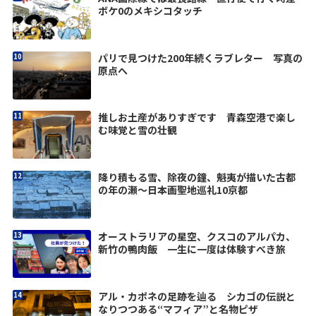
ボケ0のメキシコタッチ
パリで見つけた200年続くラブレター 写真の
原点へ
推しお土産がありすぎです 青森空港で楽し
む味覚と雪の壮観
降り積もる雪、除夜の鐘、魁夷が描いた古都
の年の瀬～日本画聖地巡礼10京都
オーストラリアの星空、クスコのアルパカ、
新竹の鴨肉飯 一生に一度は体験すべき旅
アル・カポネの足跡を辿る シカゴの伝説と
なりつつある“マフィア”と名物ピザ