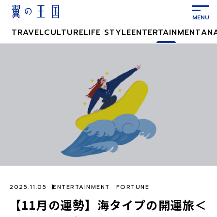
メ
イ
ン
TRAVEL
CULTURE
LIFE STYLE
ENTERTAINMENT
AN
コ
ン
テ
ン
ツ
に
ス
キ
ッ
プ
2025.11.05
ENTERTAINMENT
FORTUNE
【11月の運勢】海タイプの開運旅＜