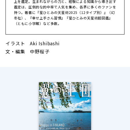
上を鑑定。生まれながらの力と、経験による知識から導き出す
鑑定は、圧倒的な的中率で人気を集め、各界に多くのファンを
持つ。著書に『星ひとみの天星術2025（12タイプ別）』（幻
冬社）、『幸せ上手さん習慣』『星ひとみの天星術超図鑑』
（ともに小学館）など多数。
イラスト Aki Ishibashi
文・編集 中野桜子