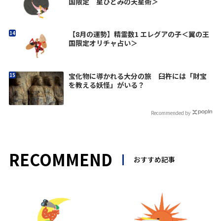
国限定 星ひとみの天星術＞
【8月の運勢】精霊数1 エレグアの子＜翼の王
国限定オリチャ占い＞
宝化物に導かれる大分の旅 臼杵には「財宝
を教える妖怪」がいる？
Recommended by
RECOMMEND
おすすめ記事