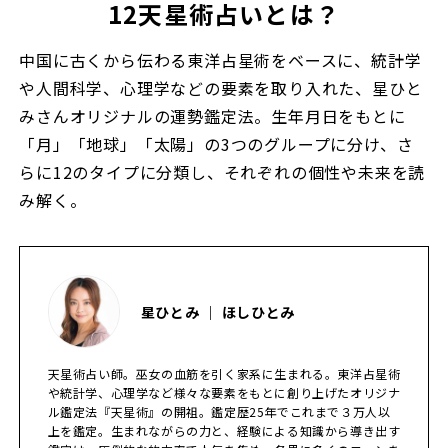
12天星術占いとは？
中国に古くから伝わる東洋占星術をベースに、統計学
や人間科学、心理学などの要素を取り入れた、星ひと
みさんオリジナルの運勢鑑定法。生年月日をもとに
「月」「地球」「太陽」の3つのグループに分け、さ
らに12のタイプに分類し、それぞれの個性や未来を読
み解く。
星ひとみ ｜ ほしひとみ
天星術占い師。巫女の血筋を引く家系に生まれる。東洋占星術
や統計学、心理学など様々な要素をもとに創り上げたオリジナ
ル鑑定法『天星術』の開祖。鑑定歴25年でこれまで３万人以
上を鑑定。生まれながらの力と、経験による知識から導き出す