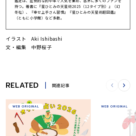
鑑定は、圧倒的な的中率で人気を集め、各界に多くのファンを
持つ。著書に『星ひとみの天星術2025（12タイプ別）』（幻
冬社）、『幸せ上手さん習慣』『星ひとみの天星術超図鑑』
（ともに小学館）など多数。
イラスト Aki Ishibashi
文・編集 中野桜子
RELATED
関連記事
WEB ORIGINAL
WEB ORIGINAL