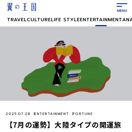
メ
イ
ン
TRAVEL
CULTURE
LIFE STYLE
ENTERTAINMENT
AN
コ
ン
テ
ン
ツ
に
ス
キ
ッ
プ
2025.07.28
ENTERTAINMENT
FORTUNE
【7月の運勢】大陸タイプの開運旅