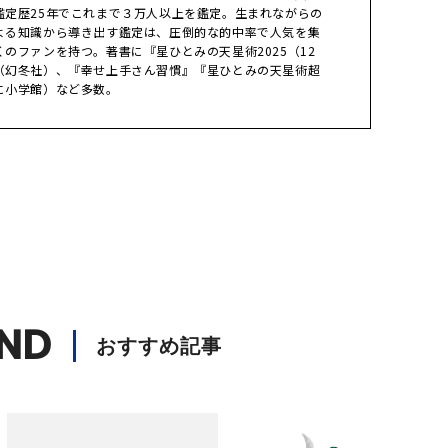
鑑定歴25年でこれまで３万人以上を鑑定。生まれながらの
よる知識から導き出す鑑定は、圧倒的な的中率で人気を集
のファンを持つ。著書に『星ひとみの天星術2025（12
（幻冬社）、『幸せ上手さん習慣』『星ひとみの天星術超
に小学館）など多数。
ND
おすすめ記事