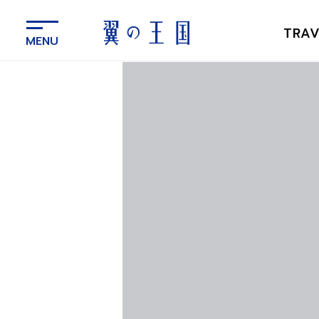
メ
イ
TRAV
ン
コ
ン
テ
ン
ツ
に
ス
キ
ッ
プ