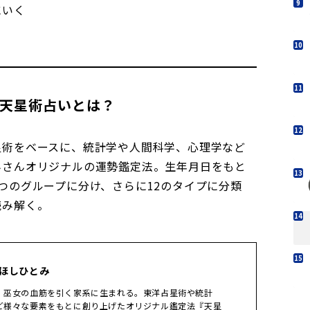
にいく
2天星術占いとは？
星術をベースに、統計学や人間科学、心理学など
みさんオリジナルの運勢鑑定法。生年月日をもと
つのグループに分け、さらに12のタイプに分類
読み解く。
 ほしひとみ
。巫女の血筋を引く家系に生まれる。東洋占星術や統計
ど様々な要素をもとに創り上げたオリジナル鑑定法『天星