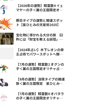
【2026年の運勢】精霊数4 イェ
マヤーの子＜翼の王国限定オリ
チャ占い＞
朝日タイプの運勢と開運スポッ
ト【星ひとみの天星術2025】
宝化物に導かれる大分の旅 臼
杵には「財宝を教える妖怪」が
いる？
【2024年占い】木下レオンの帝
王占術でパワースポットへ開運
旅！
【7月の運勢】精霊数2 オグンの
子＜翼の王国限定オリチャ占い
＞
【9月の運勢】深夜タイプの開運
旅＜翼の王国限定 星ひとみの
天星術＞
【7月の運勢】精霊数0 オバタラ
の子＜翼の王国限定オリチャ占
い＞