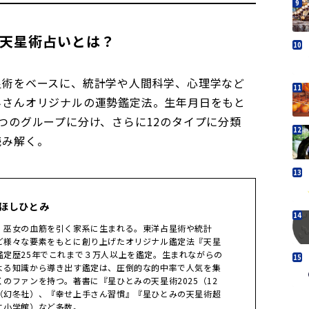
2天星術占いとは？
星術をベースに、統計学や人間科学、心理学など
みさんオリジナルの運勢鑑定法。生年月日をもと
つのグループに分け、さらに12のタイプに分類
読み解く。
 ほしひとみ
。巫女の血筋を引く家系に生まれる。東洋占星術や統計
ど様々な要素をもとに創り上げたオリジナル鑑定法『天星
鑑定歴25年でこれまで３万人以上を鑑定。生まれながらの
よる知識から導き出す鑑定は、圧倒的な的中率で人気を集
のファンを持つ。著書に『星ひとみの天星術2025（12
（幻冬社）、『幸せ上手さん習慣』『星ひとみの天星術超
に小学館）など多数。