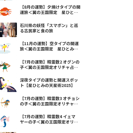
【8月の運勢】夕焼けタイプの開
運旅＜翼の王国限定 星ひとみ
の天星術＞
石川県の妖怪「スマボン」と巡
る古民家と食の旅
【11月の運勢】空タイプの開運
旅＜翼の王国限定 星ひとみの
天星術＞
【7月の運勢】精霊数2 オグンの
子＜翼の王国限定オリチャ占い
＞
深夜タイプの運勢と開運スポッ
ト【星ひとみの天星術2025】
【7月の運勢】精霊数3 オチョシ
の子＜翼の王国限定オリチャ占
い＞
【7月の運勢】精霊数4 イェマ
ヤーの子＜翼の王国限定オリ
チャ占い＞