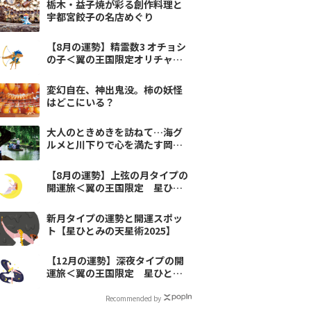
栃木・益子焼が彩る創作料理と
宇都宮餃子の名店めぐり
【8月の運勢】精霊数3 オチョシ
の子＜翼の王国限定オリチャ占
い＞
変幻自在、神出鬼没。柿の妖怪
はどこにいる？
大人のときめきを訪ねて…海グ
ルメと川下りで心を満たす岡
山・倉敷のモデルコース
【8月の運勢】上弦の月タイプの
開運旅＜翼の王国限定 星ひと
みの天星術＞
新月タイプの運勢と開運スポッ
ト【星ひとみの天星術2025】
【12月の運勢】深夜タイプの開
運旅＜翼の王国限定 星ひとみ
の天星術＞
Recommended by