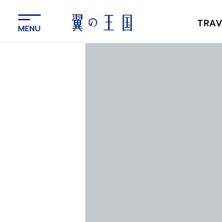
メ
イ
TRAV
ン
コ
ン
テ
ン
ツ
に
ス
キ
ッ
プ