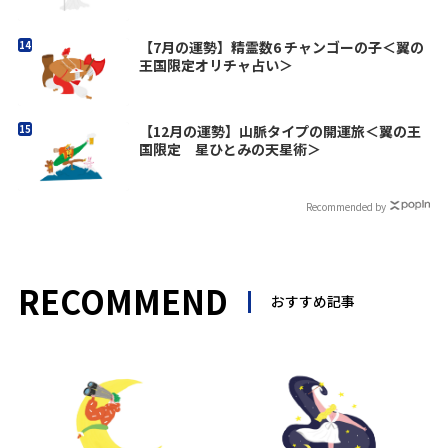
【7月の運勢】精霊数6 チャンゴーの子＜翼の
王国限定オリチャ占い＞
【12月の運勢】山脈タイプの開運旅＜翼の王
国限定 星ひとみの天星術＞
Recommended by
RECOMMEND
おすすめ記事