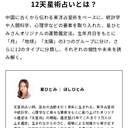
12天星術占いとは？
中国に古くから伝わる東洋占星術をベースに、統計学
や人間科学、心理学などの要素を取り入れた、星ひと
みさんオリジナルの運勢鑑定法。生年月日をもとに
「月」「地球」「太陽」の3つのグループに分け、さ
らに12のタイプに分類し、それぞれの個性や未来を読
み解く。
星ひとみ ｜ ほしひとみ
天星術占い師。巫女の血筋を引く家系に生まれる。東洋占星術
や統計学、心理学など様々な要素をもとに創り上げたオリジナ
ル鑑定法『天星術』の開祖。鑑定歴25年でこれまで３万人以
上を鑑定。生まれながらの力と、経験による知識から導き出す