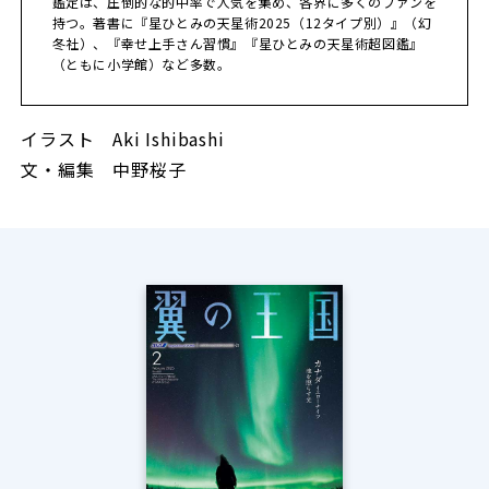
鑑定は、圧倒的な的中率で人気を集め、各界に多くのファンを
持つ。著書に『星ひとみの天星術2025（12タイプ別）』（幻
冬社）、『幸せ上手さん習慣』『星ひとみの天星術超図鑑』
（ともに小学館）など多数。
イラスト Aki Ishibashi
文・編集 中野桜子