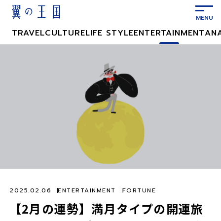
メ
イ
ン
TRAVEL
CULTURE
LIFE STYLE
ENTERTAINMENT
AN
コ
ン
テ
ン
ツ
に
ス
キ
ッ
プ
2025.02.06
ENTERTAINMENT
FORTUNE
【2月の運勢】満月タイプの開運旅