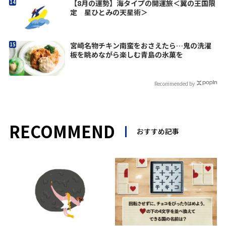
【8月の運勢】海タイプの開運旅＜翼の王国限
定 星ひとみの天星術＞
宮崎名物チキン南蛮をおさえたら…鬼の洗濯
板を眺めながら楽しむ青島の氷菓を
Recommended by
RECOMMEND
おすすめ記事