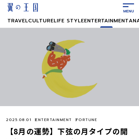
メ
イ
ン
TRAVEL
CULTURE
LIFE STYLE
ENTERTAINMENT
AN
コ
ン
テ
ン
ツ
に
ス
キ
ッ
プ
2025.08.01
ENTERTAINMENT
FORTUNE
【8月の運勢】下弦の月タイプの開