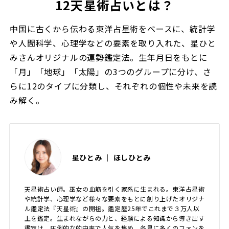
12天星術占いとは？
中国に古くから伝わる東洋占星術をベースに、統計学
や人間科学、心理学などの要素を取り入れた、星ひと
みさんオリジナルの運勢鑑定法。生年月日をもとに
「月」「地球」「太陽」の3つのグループに分け、さ
らに12のタイプに分類し、それぞれの個性や未来を読
み解く。
星ひとみ ｜ ほしひとみ
天星術占い師。巫女の血筋を引く家系に生まれる。東洋占星術
や統計学、心理学など様々な要素をもとに創り上げたオリジナ
ル鑑定法『天星術』の開祖。鑑定歴25年でこれまで３万人以
上を鑑定。生まれながらの力と、経験による知識から導き出す
鑑定は、圧倒的な的中率で人気を集め、各界に多くのファンを