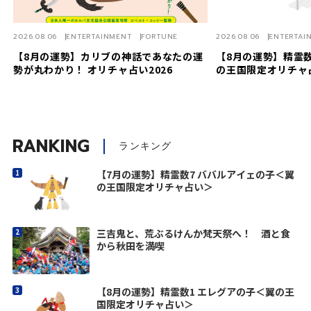
2026.08.06
ENTERTAINMENT
FORTUNE
2026.08.06
ENTERTAI
【8月の運勢】カリブの神話であなたの運
【8月の運勢】精霊数
勢が丸わかり！ オリチャ占い2026
の王国限定オリチャ
RANKING
ランキング
【7月の運勢】精霊数7 ババルアイェの子＜翼
の王国限定オリチャ占い＞
三吉鬼と、荒ぶるけんか梵天祭へ！ 酒と食
から秋田を満喫
【8月の運勢】精霊数1 エレグアの子＜翼の王
国限定オリチャ占い＞