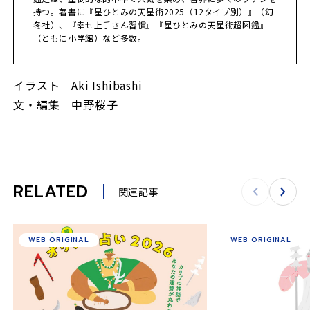
持つ。著書に『星ひとみの天星術2025（12タイプ別）』（幻
冬社）、『幸せ上手さん習慣』『星ひとみの天星術超図鑑』
（ともに小学館）など多数。
イラスト Aki Ishibashi
文・編集 中野桜子
RELATED
関連記事
WEB ORIGINAL
WEB ORIGINAL