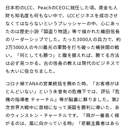
日本初のLCC、PeachのCEOに就任した頃。資金も人
財も知名度も何もない中で、LCCビジネスを成功させ
なくてはならないというプレッシャーの中、心にあっ
たのは歴史小説『国盗り物語』等で描かれた織田信長
のリーダーシップでした。たった3000人の兵力で、約
2万5000人の今川義元の軍勢を打ち破った桶狭間の戦
い。「何としても勝つ」と腹を据えれば、勝てる方法
は必ず見つかる。古の信長の教えは現代のビジネスで
も大いに役立ちました。
コロナ禍でANAの営業統括を務めた時、「お客様がほ
とんどいない」という未曾有の危機下では、評伝『危
機の指導者 チャーチル』等が脳裏に蘇りました。第2
次世界大戦中に首相になって英国を勝利に導いた、あ
のウィンストン・チャーチルです。「凧が一番高く揚
がるのは、風に向かっている時」「悲観主義者はあら