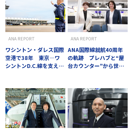
ANA REPORT
ANA REPORT
ワシントン・ダレス国際
ANA国際線就航40周年
空港で38年 東京―ワ
の軌跡 プレハブと“屋
シントンD.C.線を支えて
台カウンター”から世界
きた空港所長の矜持
的キャリアへ