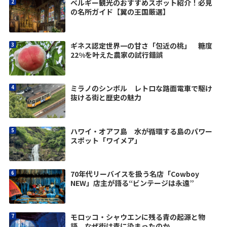
ベルギー観光のおすすめスポット紹介！必見
の名所ガイド【翼の王国厳選】
ギネス認定世界一の甘さ「包近の桃」 糖度
22%を叶えた農家の試行錯誤
ミラノのシンボル レトロな路面電車で駆け
抜ける街と歴史の魅力
ハワイ・オアフ島 水が循環する島のパワー
スポット「ワイメア」
70年代リーバイスを扱う名店「Cowboy
NEW」店主が語る“ビンテージは永遠”
モロッコ・シャウエンに残る青の起源と物
語 なぜ街は青に染まったのか