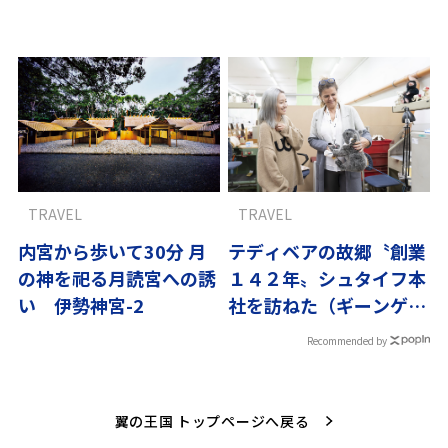
フバスの楽しみ方
【10選】
TRAVEL
TRAVEL
内宮から歩いて30分 月
テディベアの故郷〝創業
の神を祀る月読宮への誘
１４２年〟シュタイフ本
い 伊勢神宮-2
社を訪ねた（ギーンゲ
ン）〜ドイツの優しさに
Recommended by
触れる旅vol.2
翼の王国 トップページへ戻る