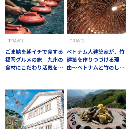
TRAVEL
TRAVEL
ごま鯖を朝イチで食する
ベトナム人建築家が、竹
福岡グルメの旅 九州の
建築を作りつづける理
食材にこだわり活気をい
由〜ベトナムと竹のしな
ただく
やかな関係 vol.1