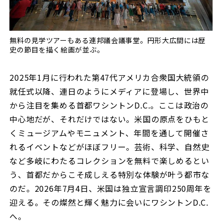
無料の見学ツアーもある連邦議会議事堂。円形大広間には歴
史の節目を描く絵画が並ぶ。
2025年1月に行われた第47代アメリカ合衆国大統領の
就任式以降、連日のようにメディアに登場し、世界中
から注目を集める首都ワシントンD.C.。ここは政治の
中心地だが、それだけではない。米国の原点をひもと
くミュージアムやモニュメント、年間を通して開催さ
れるイベントなどがほぼフリー。芸術、科学、自然史
など多岐にわたるコレクションを無料で楽しめるとい
う、首都だからこそ成しえる特別な体験が叶う都市な
のだ。2026年7月4日、米国は独立宣言調印250周年を
迎える。その燦然と輝く魅力に会いにワシントンD.C.
へ。