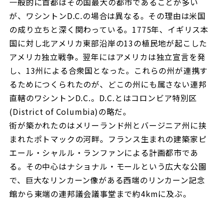
一般的に首都はその国最大の都市であることが多い
が、ワシントンD.C.の場合は異なる。その理由は米国
の成り立ちと深く関わっている。1775年、イギリス本
国に対し北アメリカ東部沿岸の13の植民地が起こした
アメリカ独立戦争。翌年にはアメリカは独立宣言を発
し、13州による合衆国となった。これらの州が連携す
るためにつくられたのが、どこの州にも属さない連邦
直轄のワシントンD.C.。D.C.とはコロンビア特別区
(District of Columbia)の略だ。
街が築かれたのはメリーランド州とバージニア州に挟
まれたポトマックの河畔。フランス生まれの建築家ピ
エール・シャルル・ランファンによる計画都市であ
る。その中心はナショナル・モールという広大な公園
で、巨大なリンカーン像がある西端のリンカーン記念
館から東端の連邦議会議事堂まで約4kmに及ぶ。