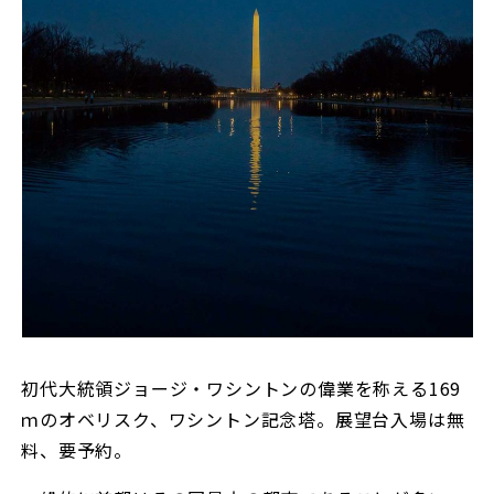
初代大統領ジョージ・ワシントンの偉業を称える169
ｍのオベリスク、ワシントン記念塔。展望台入場は無
料、要予約。