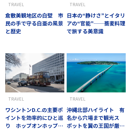
TRAVEL
TRAVEL
倉敷美観地区の白壁 市
日本の“静けさ”とイタリ
民の手で守る白亜の風景
アの“官能”──蕎麦料理
と歴史
で旅する美意識
TRAVEL
TRAVEL
ワシントンD.C.の主要ポ
沖縄北部ハイライト 有
イントを効率的にひと巡
名から穴場まで観光ス
り ホップオンホップオ
ポットを翼の王国が厳選