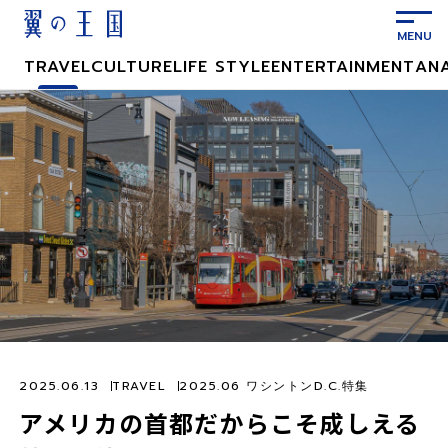
メ
イ
ン
TRAVEL
CULTURE
LIFE STYLE
ENTERTAINMENT
AN
コ
ン
テ
ン
ツ
に
ス
キ
ッ
プ
2025.06.13
TRAVEL
2025.06 ワシントンD.C.特集
アメリカの首都だからこそ成しえる