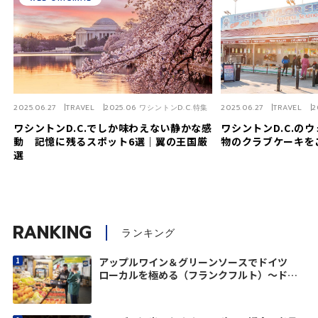
2025.06.27
TRAVEL
2025.06 ワシントンD.C.特集
2025.06.27
TRAVEL
2
ワシントンD.C.でしか味わえない静かな感
ワシントンD.C.の
動 記憶に残るスポット6選｜翼の王国厳
物のクラブケーキを
選
RANKING
ランキング
アップルワイン＆グリーンソースでドイツ
ローカルを極める（フランクフルト）〜ドイ
ツの優しさに触れる旅vol.4