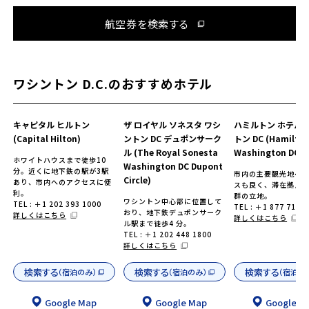
航空券を検索する
ワシントン D.C.のおすすめホテル
キャピタル ヒルトン
ザ ロイヤル ソネスタ ワシ
ハミルトン ホテル 
(Capital Hilton)
ントン DC デュポンサーク
トン DC (Hamilton
ル (The Royal Sonesta
Washington DC)
ホワイトハウスまで徒歩10
Washington DC Dupont
分。近くに地下鉄の駅が3駅
市内の主要観光地へ
Circle)
あり、市内へのアクセスに便
スも良く、滞在拠点
利。
群の立地。
ワシントン中心部に位置して
TEL : ＋1 202 393 1000
TEL : ＋1 877 714 
おり、地下鉄デュポンサーク
詳しくはこちら
詳しくはこちら
ル駅まで徒歩4 分。
TEL : ＋1 202 448 1800
詳しくはこちら
検索する
検索する
検索する
（宿泊のみ）
（宿泊のみ）
（宿泊の
Google Map
Google Map
Google M