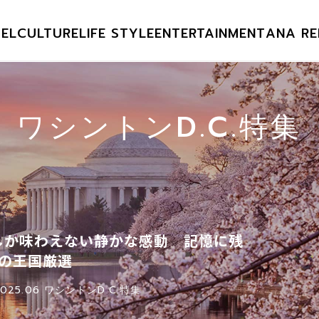
EL
CULTURE
LIFE STYLE
ENTERTAINMENT
ANA RE
06 ワシントンD.C.特集
でしか味わえない静かな感動 記憶に残
の王国厳選
2025.06 ワシントンD.C.特集