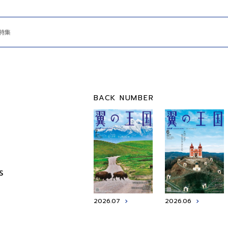
.特集
BACK NUMBER
S
2026.07
2026.06