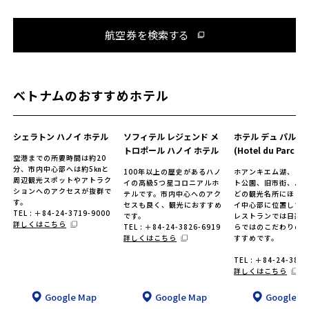
航空券を検索する
ベトナムのおすすめホテル
シェラトン ハノイ ホテル
ソフィテル レジェンド メ
ホテル デュ パルク
トロポール ハノイ ホテル
(Hotel du Parc Ha
空港までの所要時間は約20
分、市内中心部へは約5㎞と
100年以上の歴史があるハノ
ホアンキエム湖、ト
周辺観光スポットやアトラク
イの高級5つ星コロニアルホ
ト公園、旧市街、ハ
ションへのアクセスが抜群で
テルです。市内中心へのアク
どの観光名所にほど
す。
セスも良く、観光におすすめ
イ中心部に位置して
TEL : ＋84-24-3719-9000
です。
レストランでは日系
詳しくはこちら
TEL : ＋84-24-3826-6919
らではのこだわりの
詳しくはこちら
すすめです。
TEL : ＋84-24-382
詳しくはこちら
Google Map
Google Map
Google M