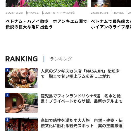
2025.10.28
TRAVEL
2025.10 ベトナム特集
2025.10.24
TRAVEL
2
ベトナム・ハノイ散歩 ホアンキエム湖で
ベトナムで最先端
伝説の巨大な亀に出会う
ホイアンのライブ感
RANKING
ランキング
人気のジンギスカン店「MASAJIN」を知床
で 脂まで甘い極上ラムを召し上がれ
鹿児島でフィンランドサウナ5選 名水と絶
景！プライベートからサ飯、最新ホテルまで
高知で感性を満たす大人旅 自然・建築・伝
統文化に触れる観光スポット｜翼の王国厳選