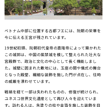
ベトナム中部に位置する古都フエには、阮朝の栄華を
今に伝える王宮が残されています。
19世紀初頭、阮朝初代皇帝の嘉隆帝によって築かれた
この城郭は、中国の紫禁城を模して整えられた壮大な
宮殿群で、政治と文化の中心として長く機能しまし
た。城壁に囲まれた敷地には、玉座の間や儀式の舞台
となった殿堂、繊細な装飾を施した門が点在し、往時
の威厳を漂わせています。
戦禍を経て一部は失われたものの、修復が続けられ、
ユネスコ世界文化遺産として再び人々を迎えていま
す。訪れる人は、朱塗りの柱や金箔を施した装飾を目