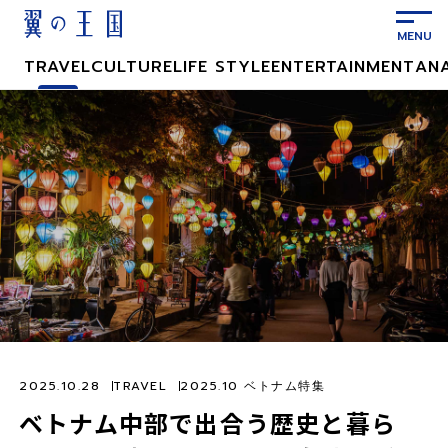
メ
イ
ン
TRAVEL
CULTURE
LIFE STYLE
ENTERTAINMENT
AN
コ
ン
テ
ン
ツ
に
ス
キ
ッ
プ
2025.10.28
TRAVEL
2025.10 ベトナム特集
ベトナム中部で出合う歴史と暮ら