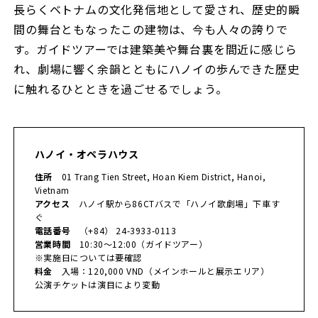
長らくベトナムの文化発信地として愛され、歴史的瞬
間の舞台ともなったこの建物は、今も人々の誇りで
す。ガイドツアーでは建築美や舞台裏を間近に感じら
れ、劇場に響く余韻とともにハノイの歩んできた歴史
に触れるひとときを過ごせるでしょう。
ハノイ・オペラハウス
住所
01 Trang Tien Street, Hoan Kiem District, Hanoi,
Vietnam
アクセス
ハノイ駅から86CTバスで「ハノイ歌劇場」下車す
ぐ
電話番号
（+84） 24-3933-0113
営業時間
10:30〜12:00（ガイドツアー）
※実施日については要確認
料金
入場：120,000 VND（メインホールと展示エリア）
公演チケットは演目により変動