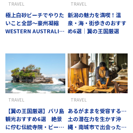
TRAVEL
TRAVEL
極上白砂ビーチでやりた
新潟の魅力を満喫！温
いこと全部〜豪州凝縮
泉・海・街歩きのおすす
WESTERN AUSTRALIA-
め6選｜翼の王国厳選
3
TRAVEL
TRAVEL
【翼の王国厳選】バリ島
あるがままを受容する…
観光おすすめ6選 絶景
土の潜在力を生かす沖
に佇む伝統寺院・ビーチ
縄・南城市で出会ったや