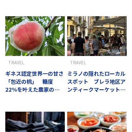
を満喫
ちむんの世界
TRAVEL
TRAVEL
ギネス認定世界一の甘さ
ミラノの隠れたローカル
「包近の桃」 糖度
スポット ブレラ地区ア
22%を叶えた農家の試
ンティークマーケットで
行錯誤
お宝探し