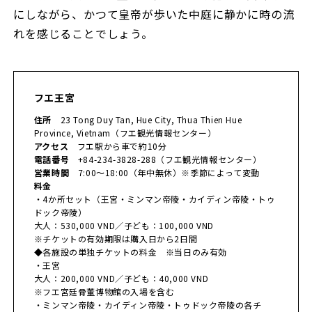
にしながら、かつて皇帝が歩いた中庭に静かに時の流
れを感じることでしょう。
フエ王宮
住所
23 Tong Duy Tan, Hue City, Thua Thien Hue
Province, Vietnam（フエ観光情報センター）
アクセス
フエ駅から車で約10分
電話番号
+84-234-3828-288（フエ観光情報センター）
営業時間
7:00〜18:00（年中無休）※季節によって変動
料金
・4か所セット（王宮・ミンマン帝陵・カイディン帝陵・トゥ
ドック帝陵）
大人：530,000 VND／子ども：100,000 VND
※チケットの有効期限は購入日から2日間
◆各施設の単独チケットの料金 ※当日のみ有効
・王宮
大人：200,000 VND／子ども：40,000 VND
※フエ宮廷骨董博物館の入場を含む
・ミンマン帝陵・カイディン帝陵・トゥドック帝陵の各チ