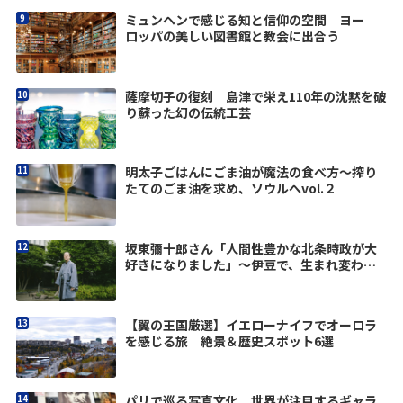
ミュンヘンで感じる知と信仰の空間 ヨー
ロッパの美しい図書館と教会に出合う
薩摩切子の復刻 島津で栄え110年の沈黙を破
り蘇った幻の伝統工芸
明太子ごはんにごま油が魔法の食べ方～搾り
たてのごま油を求め、ソウルへvol.２
坂東彌十郎さん「人間性豊かな北条時政が大
好きになりました」〜伊豆で、生まれ変わ
る。vol.3
【翼の王国厳選】イエローナイフでオーロラ
を感じる旅 絶景＆歴史スポット6選
パリで巡る写真文化 世界が注目するギャラ