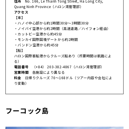
住所
No. 166, Le Thanh Tong Street, Ha Long City,
Quang Ninh Province（ハロン湾管理部）
アクセス
【車】
・ハノイ中心部から約1時間30分〜3時間30分
・ノイバイ空港から約2時間（高速道路／ハイフォン経由）
・カットビー空港から約45分
・モンカイ国際国境ゲートから約2時間
・バンドン空港から約45分
【船】
ハロン国際客船港からクルーズ船あり（所要時間は航路によ
る）
電話番号
（+84） 203-382-4867（ハロン湾管理部）
営業時間
各施設により異なる
料金
日帰りクルーズ 70〜168ドル（ツアー内容や会社によ
り変動）
フーコック島