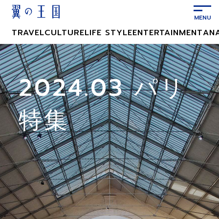
メ
イ
ン
TRAVEL
CULTURE
LIFE STYLE
ENTERTAINMENT
AN
コ
ン
テ
ン
2024.03 パリ
ツ
に
特集
ス
キ
ッ
プ