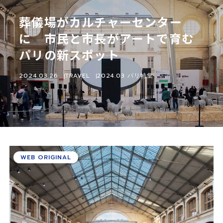
葬儀場がカルチャーセンター
に 市民と市長がアートで育む
パリの新スポット
2024.03.26
TRAVEL
2024.03 パリ特集
WEB ORIGINAL