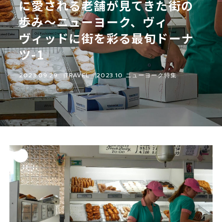
に愛される老舗が見てきた街の
歩み〜ニューヨーク、ヴィ
ヴィッドに街を彩る最旬ドーナ
ツ-1
2023.09.29
TRAVEL
2023.10 ニューヨーク特集