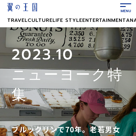
メ
イ
ン
TRAVEL
CULTURE
LIFE STYLE
ENTERTAINMENT
AN
コ
ン
テ
ン
2023.10
ツ
に
ニューヨーク特
ス
キ
ッ
集
プ
ブルックリンで70年。老若男女