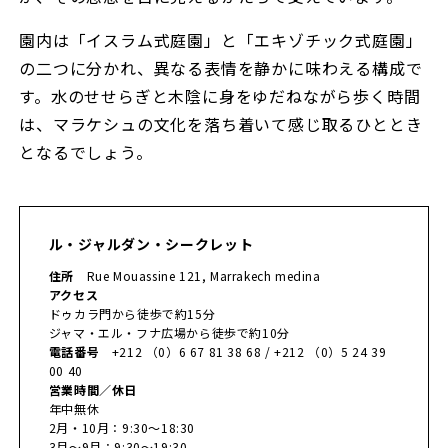
園内は「イスラム式庭園」と「エキゾチック式庭園」
の二つに分かれ、異なる表情を静かに味わえる構成で
す。水のせせらぎと木陰に身をゆだねながら歩く時間
は、マラケシュの文化を落ち着いて感じ取るひととき
となるでしょう。
ル・ジャルダン・シークレット
住所
Rue Mouassine 121, Marrakech medina
アクセス
ドゥカラ門から徒歩で約15分
ジャマ・エル・フナ広場から徒歩で約10分
電話番号
+212 （0）6 67 81 38 68 / +212 （0）5 24 39
00 40
営業時間／休日
年中無休
2月・10月：9:30～18:30
3月～9月：9:30～19:30