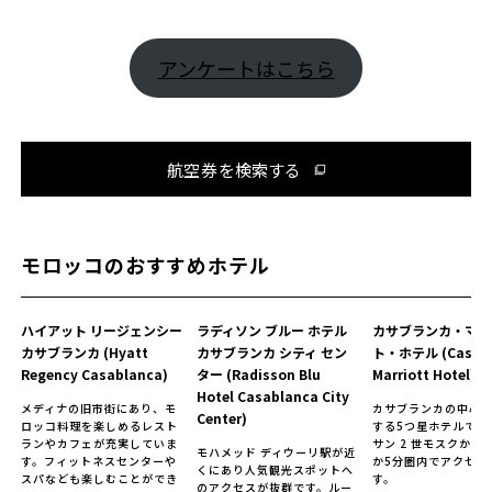
アンケートはこちら
航空券を検索する
モロッコのおすすめホテル
ハイアット リージェンシー
ラディソン ブルー ホテル
カサブランカ・マリ
カサブランカ (Hyatt
カサブランカ シティ セン
ト・ホテル (Casabl
Regency Casablanca)
ター (Radisson Blu
Marriott Hotel)
Hotel Casablanca City
メディナの旧市街にあり、モ
カサブランカの中心
Center)
ロッコ料理を楽しめるレスト
する5つ星ホテルです
ランやカフェが充実していま
サン 2 世モスクから
モハメッド ディウーリ駅が近
す。フィットネスセンターや
か5分圏内でアクセス
くにあり人気観光スポットへ
スパなども楽しむことができ
す。
のアクセスが抜群です。ルー