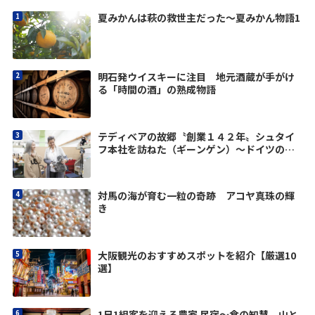
夏みかんは萩の救世主だった〜夏みかん物語1
明石発ウイスキーに注目 地元酒蔵が手がけ
る「時間の酒」の熟成物語
テディベアの故郷〝創業１４２年〟シュタイ
フ本社を訪ねた（ギーンゲン）〜ドイツの優
しさに触れる旅vol.2
対馬の海が育む一粒の奇跡 アコヤ真珠の輝
き
大阪観光のおすすめスポットを紹介【厳選10
選】
1日1組客を迎える農家 民宿〜食の知慧 – 山と