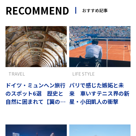
RECOMMEND
おすすめ記事
TRAVEL
LIFE STYLE
ドイツ・ミュンヘン旅行
パリで感じた嫉妬と未
のスポット6選 歴史と
来 車いすテニス界の新
自然に囲まれて【翼の王
星・小田凱人の衝撃
国厳選】