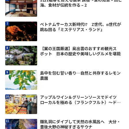
海、食材が伝統を作る – 2
ベトナムサーカス新時代!? Z世代、α世代が
跳ね回る「ミステリアス・ランド」
【翼の王国厳選】奥出雲のおすすめ観光ス
ポット 日本の歴史や美味しいグルメを堪能
島中を包む甘い香り…自然と共存するレモン
農園
アップルワイン＆グリーンソースでドイツ
ローカルを極める（フランクフルト）〜ドイ
ツの優しさに触れる旅vol.4
鍾乳洞にダイブして天然の水風呂へ 大分・
豊後大野の神秘すぎるサウナ