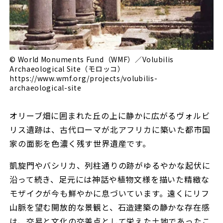
© World Monuments Fund（WMF）／Volubilis
Archaeological Site（モロッコ）
https://www.wmf.org/projects/volubilis-
archaeological-site
オリーブ畑に囲まれた丘の上に静かに広がるヴォルビ
リス遺跡は、古代ローマが北アフリカに築いた都市国
家の面影を色濃く残す世界遺産です。
凱旋門やバシリカ、列柱通りの跡がゆるやかな起伏に
沿って続き、足元には神話や植物文様を描いた精緻な
モザイクが今も鮮やかに息づいています。遠くにリフ
山脈を望む開放的な景観と、石造建築の静かな存在感
は、交易と文化の交差点として栄えた土地であったこ