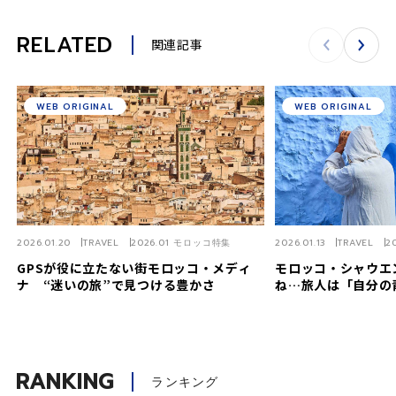
RELATED
関連記事
WEB ORIGINAL
WEB ORIGINAL
2026.01.20
TRAVEL
2026.01 モロッコ特集
2026.01.13
TRAVEL
2
GPSが役に立たない街モロッコ・メディ
モロッコ・シャウエ
ナ “迷いの旅”で見つける豊かさ
ね…旅人は「自分の
RANKING
ランキング