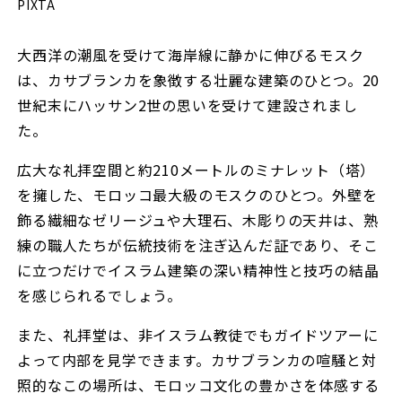
PIXTA
大西洋の潮風を受けて海岸線に静かに伸びるモスク
は、カサブランカを象徴する壮麗な建築のひとつ。20
世紀末にハッサン2世の思いを受けて建設されまし
た。
広大な礼拝空間と約210メートルのミナレット（塔）
を擁した、モロッコ最大級のモスクのひとつ。外壁を
飾る繊細なゼリージュや大理石、木彫りの天井は、熟
練の職人たちが伝統技術を注ぎ込んだ証であり、そこ
に立つだけでイスラム建築の深い精神性と技巧の結晶
を感じられるでしょう。
また、礼拝堂は、非イスラム教徒でもガイドツアーに
よって内部を見学できます。カサブランカの喧騒と対
照的なこの場所は、モロッコ文化の豊かさを体感する