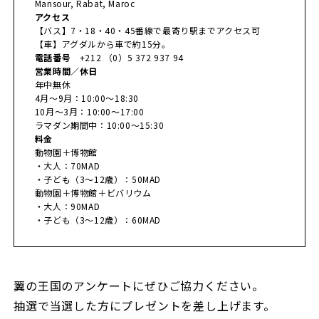
Mansour, Rabat, Maroc
アクセス
【バス】7・18・40・45番線で最寄り駅までアクセス可
【車】アグダルから車で約15分。
電話番号
+212 （0）5 372 937 94
営業時間／休日
年中無休
4月～9月：10:00～18:30
10月～3月：10:00～17:00
ラマダン期間中：10:00～15:30
料金
動物園＋博物館
・大人：70MAD
・子ども（3〜12歳）：50MAD
動物園＋博物館＋ビバリウム
・大人：90MAD
・子ども（3〜12歳）：60MAD
翼の王国のアンケートにぜひご協力ください。
抽選で当選した方にプレゼントを差し上げます。