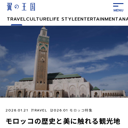
メ
イ
ン
TRAVEL
CULTURE
LIFE STYLE
ENTERTAINMENT
AN
コ
ン
テ
ン
ツ
に
ス
キ
ッ
プ
2026.01.21
TRAVEL
2026.01 モロッコ特集
モロッコの歴史と美に触れる観光地