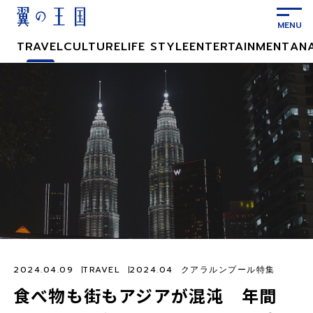
メ
イ
ン
TRAVEL
CULTURE
LIFE STYLE
ENTERTAINMENT
AN
コ
ン
テ
ン
ツ
に
ス
キ
ッ
プ
2024.04.09
TRAVEL
2024.04 クアラルンプール特集
食べ物も街もアジアが混沌 年間