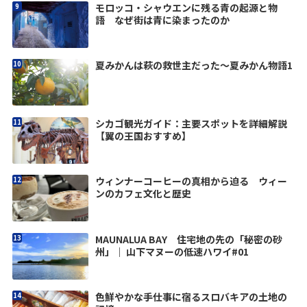
モロッコ・シャウエンに残る青の起源と物
語 なぜ街は青に染まったのか
夏みかんは萩の救世主だった〜夏みかん物語1
シカゴ観光ガイド：主要スポットを詳細解説
【翼の王国おすすめ】
ウィンナーコーヒーの真相から迫る ウィー
ンのカフェ文化と歴史
MAUNALUA BAY 住宅地の先の「秘密の砂
州」｜ 山下マヌーの低速ハワイ#01
色鮮やかな手仕事に宿るスロバキアの土地の