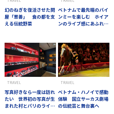
TRAVEL
TRAVEL
幻のねぎを復活させた問
ベトナムで最先端のバイ
屋「葱善」 食の都を支
ンミーを楽しむ ホイア
える伝統野菜
ンのライブ感にあふれる
食
TRAVEL
TRAVEL
写真好きなら一度は訪れ
ベトナム・ハノイで感動
たい 世界初の写真が生
体験 国立サーカス劇場
まれた村とパリのライカ
の伝統芸と舞台裏へ
文化