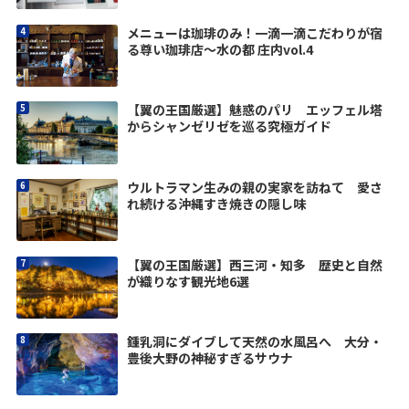
メニューは珈琲のみ！一滴一滴こだわりが宿
る尊い珈琲店～水の都 庄内vol.4
【翼の王国厳選】魅惑のパリ エッフェル塔
からシャンゼリゼを巡る究極ガイド
ウルトラマン生みの親の実家を訪ねて 愛さ
れ続ける沖縄すき焼きの隠し味
【翼の王国厳選】西三河・知多 歴史と自然
が織りなす観光地6選
鍾乳洞にダイブして天然の水風呂へ 大分・
豊後大野の神秘すぎるサウナ