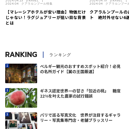
2024.04.23
TRAVEL
2024.04.19
TRAVEL
2024.04 クアラルンプール特集
2024.04 クアラルンプー
【マレーシアホテルが安い理由】物価だけ
クアラルンプールの
じゃない！ラグジュアリーが狙い目な背景
ト 絶対外せない6
とは
RANKING
ランキング
ベルギー観光のおすすめスポット紹介！必見
の名所ガイド【翼の王国厳選】
ギネス認定世界一の甘さ「包近の桃」 糖度
22%を叶えた農家の試行錯誤
パリで巡る写真文化 世界が注目するギャラ
リー・写真集専門店・老舗ブラッスリー