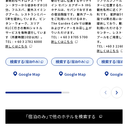
象徴的なペトロナス・ツイ
駅のそばに位置するホリデイ
クアラルンプール シ
ン・タワーから徒歩わずか10
イン セパン エアポート IHG
ターに位置するため
分。フルスパ、屋外スイミン
ホテルは、セパンでおすすめ
観光名所に近くアク
グプール、レストランとバー
の宿泊施設です。 屋外プール
利です。 星評価5を
5軒を提供しています。 ビン
をご利用いただけるほか、
設では質の高いおも
タン・ウォーク、スリア
The Garden Cafeでは朝食
提供しており、敷地
KLCC行きの無料シャトル
およびディナーをお召し上が
利用いただけるフィ
サービスを毎時運行していま
りいただけます。
センター、レストラン
す（所要時間10分以内）。
TEL : ＋60 3 8705 5700
プールをご用意して
TEL : ＋60 3 2782 6000
詳しくはこちら
す。
詳しくはこちら
TEL : +60 3 2168 1
詳しくはこちら
検索する
検索する
検索する
（宿泊のみ）
（宿泊のみ）
（宿泊の
Google Map
Google Map
Google M
「宿泊のみ」で他のホテルを検索する