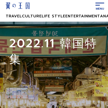
メ
イ
ン
TRAVEL
CULTURE
LIFE STYLE
ENTERTAINMENT
AN
コ
ン
テ
ン
2022.11 韓国特
ツ
に
集
ス
キ
ッ
プ