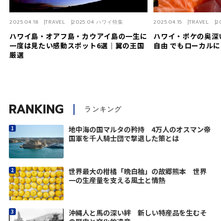
2025.04.18
TRAVEL
2025.04 ハワイ特集
2025.04.15
TRAVEL
2
ハワイ島・オアフ島・カウアイ島の一生に
ハワイ・ポケの奥深
一度は見たい感動スポット6選｜翼の王国
自由 でもローカル
厳選
RANKING
ランキング
地中海の国マルタの矜持 4万人のオスマン帝
国軍を千人騎士団で撃退した策とは
世界最大の柑橘「晩白柚」の故郷熊本 世界
一の生産量を支える風土と情熱
沖縄人と馬の深い絆 新しい特産品を生むそ