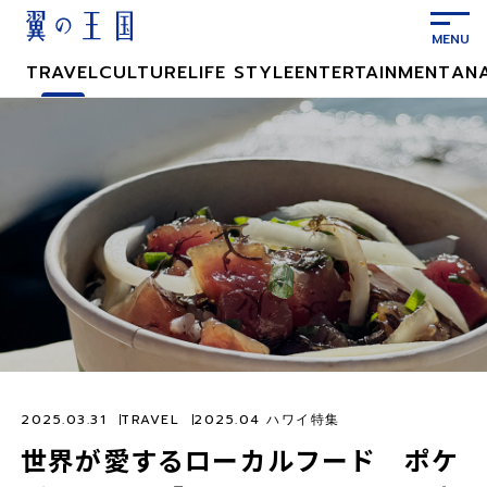
メ
イ
ン
TRAVEL
CULTURE
LIFE STYLE
ENTERTAINMENT
AN
コ
ン
テ
ン
ツ
に
ス
キ
ッ
プ
2025.03.31
TRAVEL
2025.04 ハワイ特集
世界が愛するローカルフード ポケ