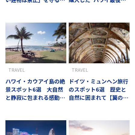
ウアイ島
楽園”の今
TRAVEL
TRAVEL
ハワイ・カウアイ島の絶
ドイツ・ミュンヘン旅行
景スポット6選 大自然
のスポット6選 歴史と
と静寂に包まれる感動の
自然に囲まれて【翼の王
旅｜翼の王国厳選
国厳選】