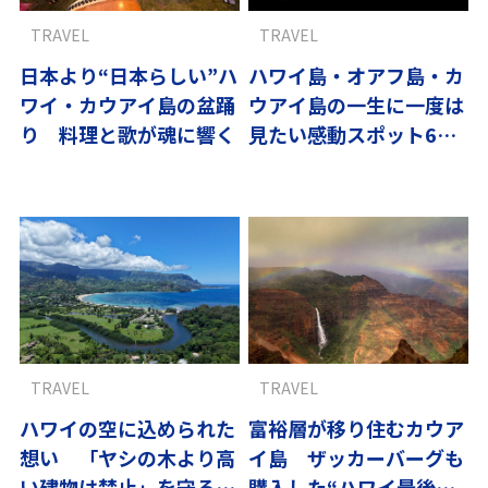
TRAVEL
TRAVEL
日本より“日本らしい”ハ
ハワイ島・オアフ島・カ
ワイ・カウアイ島の盆踊
ウアイ島の一生に一度は
り 料理と歌が魂に響く
見たい感動スポット6選
｜翼の王国厳選
TRAVEL
TRAVEL
ハワイの空に込められた
富裕層が移り住むカウア
想い 「ヤシの木より高
イ島 ザッカーバーグも
い建物は禁止」を守るカ
購入した“ハワイ最後の