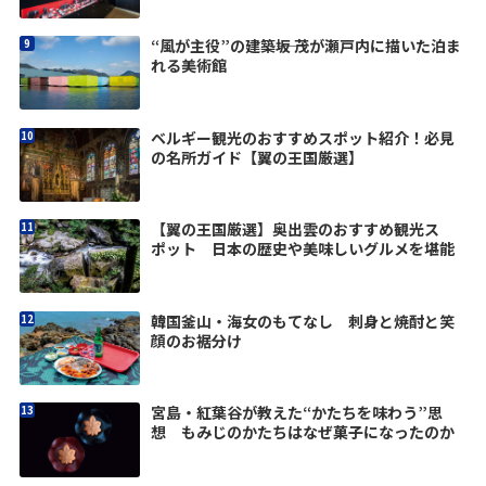
“風が主役”の建築――坂 茂が瀬戸内に描いた泊ま
れる美術館
ベルギー観光のおすすめスポット紹介！必見
の名所ガイド【翼の王国厳選】
【翼の王国厳選】奥出雲のおすすめ観光ス
ポット 日本の歴史や美味しいグルメを堪能
韓国釜山・海女のもてなし 刺身と焼酎と笑
顔のお裾分け
宮島・紅葉谷が教えた“かたちを味わう”思
想 もみじのかたちはなぜ菓子になったのか