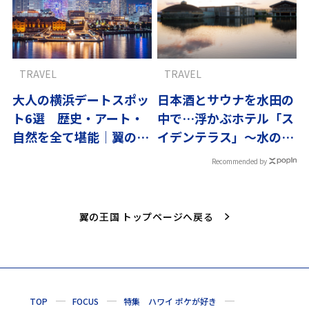
TRAVEL
TRAVEL
大人の横浜デートスポッ
日本酒とサウナを水田の
ト6選 歴史・アート・
中で…浮かぶホテル「ス
自然を全て堪能｜翼の王
イデンテラス」～水の都
国厳選
庄内vol.2
Recommended by
翼の王国 トップページへ戻る
TOP
FOCUS
特集 ハワイ ポケが好き