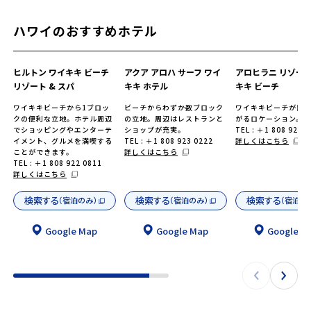
ハワイのおすすめホテル
ヒルトン ワイキキ ビーチ
アクア アロハ サーフ ワイ
アロヒラニ リゾート
リゾート & スパ
キキ ホテル
キキ ビーチ
ワイキキビーチから1ブロッ
ビーチからわずか数ブロック
ワイキキビーチが目
クの便利な立地。ホテル周辺
の立地。周辺はレストランと
がるロケーション。
でショッピングやエンターテ
ショップが充実。
TEL : ＋1 808 922 
イメント、グルメを満喫する
TEL : ＋1 808 923 0222
詳しくはこちら
ことができます。
詳しくはこちら
TEL : ＋1 808 922 0811
詳しくはこちら
検索する
検索する
検索する
（宿泊のみ）
（宿泊のみ）
（宿泊の
Google Map
Google Map
Google M