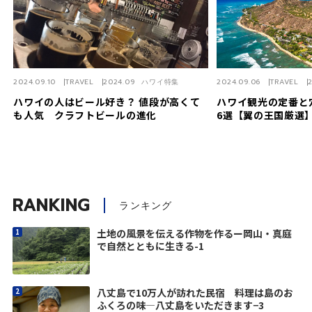
2024.09.10
TRAVEL
2024.09 ハワイ特集
2024.09.06
TRAVEL
ハワイの人はビール好き？ 値段が高くて
ハワイ観光の定番と
も人気 クラフトビールの進化
6選【翼の王国厳選
RANKING
ランキング
土地の風景を伝える作物を作るー岡山・真庭
で自然とともに生きる-1
八丈島で10万人が訪れた民宿 料理は島のお
ふくろの味―八丈島をいただきます−3