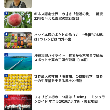
ギネス認定世界一の甘さ「包近の桃」 糖度
22%を叶えた農家の試行錯誤
ハワイ本場のポケ丼の作り方 “元祖”の材料
は3つ レシピは門外不出
沖縄北部ハイライト 有名から穴場まで観光
スポットを翼の王国が厳選【10選】
世界最大の柑橘「晩白柚」の故郷熊本 世界
一の生産量を支える風土と情熱
フィリピン初の二つ星は「Helm」 ミシュラ
ンガイド マニラ2026が示す新・美食地図