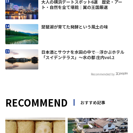
大人の横浜デートスポット6選 歴史・アー
ト・自然を全て堪能｜翼の王国厳選
琵琶湖が育てた発酵という風土の味
日本酒とサウナを水田の中で…浮かぶホテル
「スイデンテラス」～水の都 庄内vol.2
Recommended by
RECOMMEND
おすすめ記事