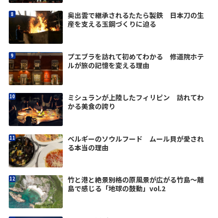
奥出雲で継承されるたたら製鉄 日本刀の生
産を支える玉鋼づくりに迫る
プエブラを訪れて初めてわかる 修道院ホテ
ルが旅の記憶を変える理由
ミシュランが上陸したフィリピン 訪れてわ
かる美食の誇り
ベルギーのソウルフード ムール貝が愛され
る本当の理由
竹と港と絶景――別格の原風景が広がる竹島～離
島で感じる「地球の鼓動」vol.2