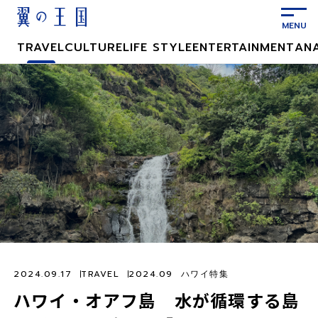
メ
イ
ン
TRAVEL
CULTURE
LIFE STYLE
ENTERTAINMENT
AN
コ
ン
テ
ン
ツ
に
ス
キ
ッ
プ
2024.09.17
TRAVEL
2024.09 ハワイ特集
ハワイ・オアフ島 水が循環する島