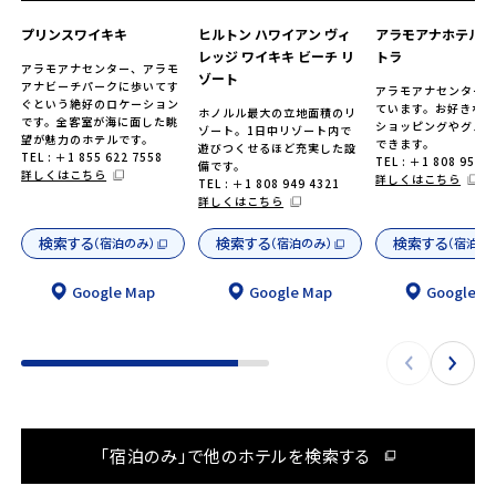
プリンスワイキキ
ヒルトン ハワイアン ヴィ
アラモアナホテルバ
レッジ ワイキキ ビーチ リ
トラ
アラモアナセンター、アラモ
ゾート
アナビーチパークに歩いてす
アラモアナセンター
ぐという絶好のロケーション
ています。お好きな
ホノルル最大の立地面積のリ
です。全客室が海に面した眺
ショッピングやグル
ゾート。1日中リゾート内で
望が魅力のホテルです。
できます。
遊びつくせるほど充実した設
TEL : ＋1 855 622 7558
TEL : ＋1 808 955 
備です。
詳しくはこちら
詳しくはこちら
TEL : ＋1 808 949 4321
詳しくはこちら
検索する
検索する
検索する
（宿泊のみ）
（宿泊のみ）
（宿泊の
Google Map
Google Map
Google M
「宿泊のみ」で他のホテルを検索する