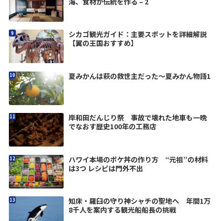
海、食材が伝統を作る – 2
シカゴ観光ガイド：主要スポットを詳細解説
【翼の王国おすすめ】
夏みかんは萩の救世主だった〜夏みかん物語1
岸和田だんじり祭 事故で壊れた地車も一晩
でなおす歴史100年の工務店
ハワイ本場のポケ丼の作り方 “元祖”の材料
は3つ レシピは門外不出
知床・羅臼の守り神シャチの聖地へ 年間1万
8千人を案内する観光船船長の挑戦