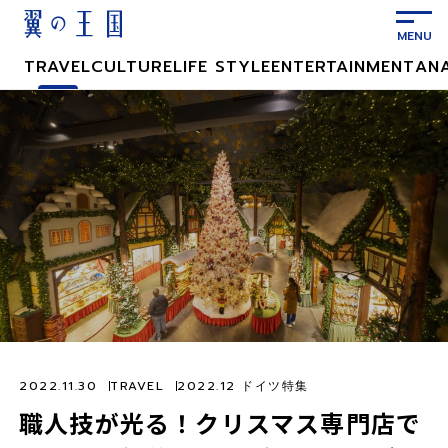
メ
イ
ン
TRAVEL
CULTURE
LIFE STYLE
ENTERTAINMENT
AN
コ
ン
テ
ン
ツ
に
ス
キ
ッ
プ
2022.11.30
TRAVEL
2022.12 ドイツ特集
職人技が光る！クリスマス専門店で