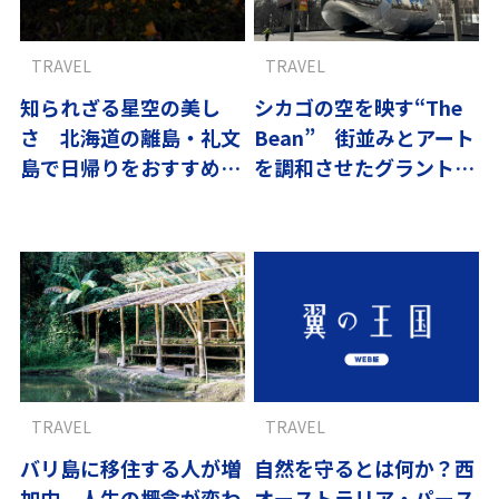
TRAVEL
TRAVEL
知られざる星空の美し
シカゴの空を映す“The
さ 北海道の離島・礼文
Bean” 街並みとアート
島で日帰りをおすすめし
を調和させたグラント
ない理由
パークの歴史
TRAVEL
TRAVEL
バリ島に移住する人が増
自然を守るとは何か？西
加中 人生の概念が変わ
オーストラリア・パース