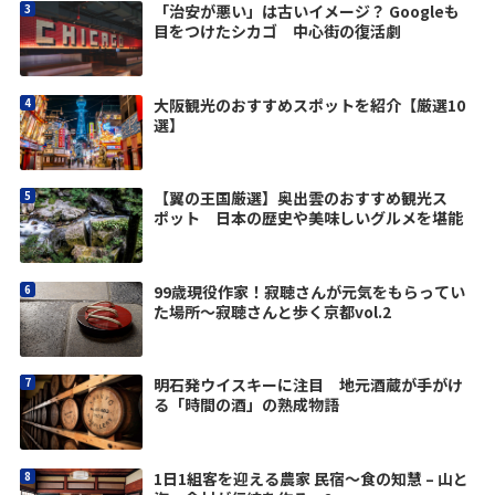
「治安が悪い」は古いイメージ？ Googleも
目をつけたシカゴ 中心街の復活劇
大阪観光のおすすめスポットを紹介【厳選10
選】
【翼の王国厳選】奥出雲のおすすめ観光ス
ポット 日本の歴史や美味しいグルメを堪能
99歳現役作家！寂聴さんが元気をもらってい
た場所〜寂聴さんと歩く京都vol.2
明石発ウイスキーに注目 地元酒蔵が手がけ
る「時間の酒」の熟成物語
1日1組客を迎える農家 民宿〜食の知慧 – 山と