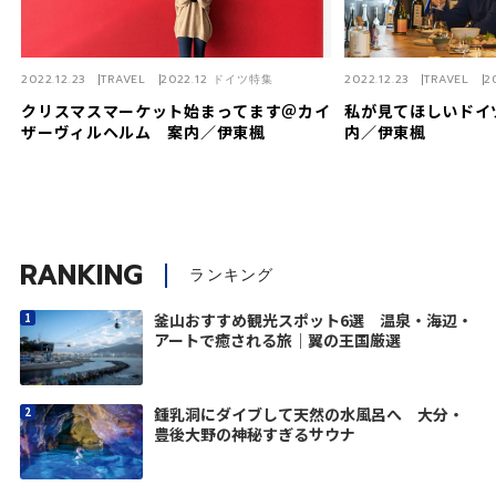
2022.12.23
TRAVEL
2022.12 ドイツ特集
2022.12.23
TRAVEL
2
クリスマスマーケット始まってます＠カイ
私が見てほしいドイ
ザーヴィルヘルム 案内／伊東楓
内／伊東楓
RANKING
ランキング
釜山おすすめ観光スポット6選 温泉・海辺・
アートで癒される旅｜翼の王国厳選
鍾乳洞にダイブして天然の水風呂へ 大分・
豊後大野の神秘すぎるサウナ