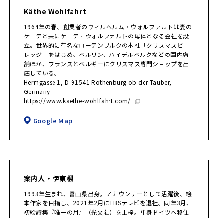
Käthe Wohlfahrt
1964年の春、創業者のウィルヘルム・ウォルファルトは妻の
ケーテと共にケーテ・ウォルファルトの母体となる会社を設
立。世界的に有名なローテンブルクの本社「クリスマスビ
レッジ」をはじめ、ベルリン、ハイデルベルクなどの国内店
舗ほか、フランスとベルギーにクリスマス専門ショップを出
店している。
Herrngasse 1, D-91541 Rothenburg ob der Tauber,
Germany
https://www.kaethe-wohlfahrt.com/
Google Map
案内人・伊東楓
1993年生まれ、富山県出身。アナウンサーとして活躍後、絵
本作家を目指し、2021年2月にTBSテレビを退社。同年3月、
初絵詩集『唯一の月』（光文社）を上梓。単身ドイツへ移住