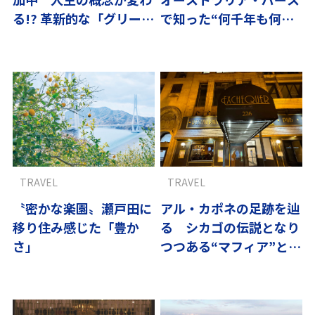
る!? 革新的な「グリーン
で知った“何千年も何も
スクール」
しない選択”の意味
TRAVEL
TRAVEL
〝密かな楽園〟瀬戸田に
アル・カポネの足跡を辿
移り住み感じた「豊か
る シカゴの伝説となり
さ」
つつある“マフィア”と名
物ピザ