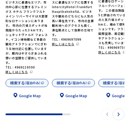
に最適なロケーショ
ビジネスに最適なエリア、市
スに最適なエリアに位置する
フルークハーフェン
内中心部に位置するフレミン
IntercityHotel Frankfurt
す。 この宿泊施設は
グス ホテル フランクフルト
Hauptbahnhofは、ビジネ
5と評価されています
メイン リバーサイドは大変便
スや観光のどちらにも人気の
の人気穴場スポットま
利なロケーションにありま
高い滞在先です。 市内の主要
kmと、極めて便利な
す。 市内の穴場スポットが当
観光地へのアクセスも良く、
ションです。フラン
施設からたった3 kmです。
滞在拠点として抜群の立地で
国際空港、周辺観光
シュタットヴァルド フォレス
す。
やアトラクションへ
ト, イコン博物館など多数の
TEL : 4969697099
スも充実しています
観光アトラクションでにぎわ
詳しくはこちら
TEL : 496969750
う立地付近に位置しています
詳しくはこちら
が、館内はやすらぎあふれる
憩いの空間をご提供していま
す。
TEL : 4969219300
詳しくはこちら
検索する
検索する
検索する
（宿泊のみ）
（宿泊のみ）
（宿泊の
Google Map
Google Map
Google M