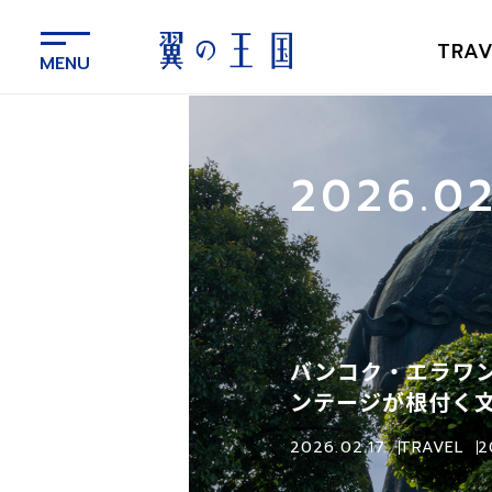
メ
イ
TRAV
ン
コ
ン
テ
ン
2026.
ツ
に
ス
キ
ッ
プ
バンコク・エラワ
ンテージが根付く
2026.02.17
TRAVEL
2