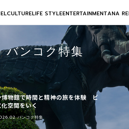
EL
CULTURE
LIFE STYLE
ENTERTAINMENT
ANA RE
02 バンコク特集
ン博物館で時間と精神の旅を体験 ビ
文化空間をいく
026.02 バンコク特集