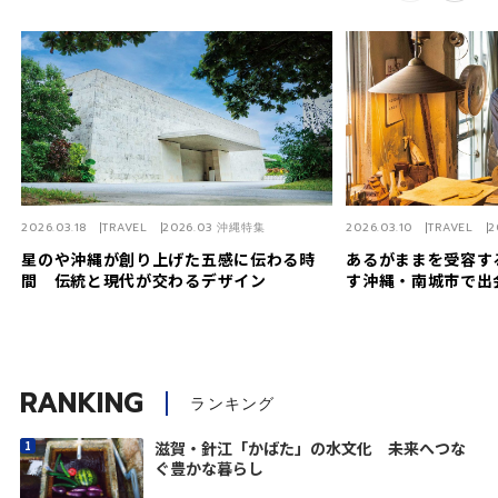
2026.03.18
TRAVEL
2026.03 沖縄特集
2026.03.10
TRAVEL
2
星のや沖縄が創り上げた五感に伝わる時
あるがままを受容す
間 伝統と現代が交わるデザイン
す沖縄・南城市で出
RANKING
ランキング
滋賀・針江「かばた」の水文化 未来へつな
ぐ豊かな暮らし