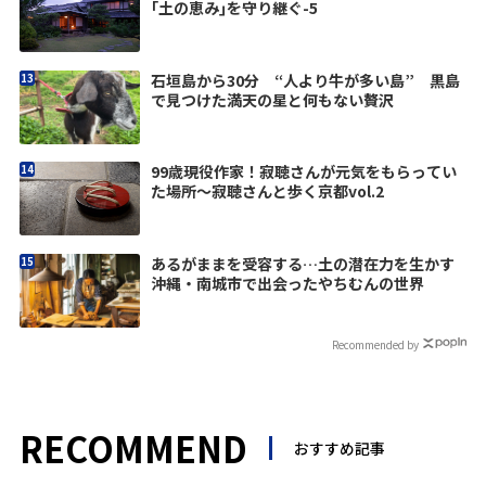
｢土の恵み｣を守り継ぐ-5
石垣島から30分 “人より牛が多い島” 黒島
で見つけた満天の星と何もない贅沢
99歳現役作家！寂聴さんが元気をもらってい
た場所〜寂聴さんと歩く京都vol.2
あるがままを受容する…土の潜在力を生かす
沖縄・南城市で出会ったやちむんの世界
Recommended by
RECOMMEND
おすすめ記事