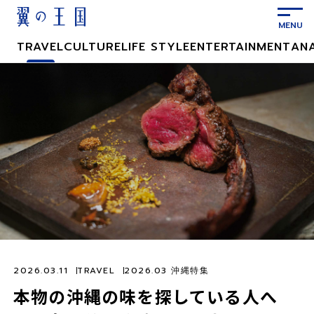
メ
イ
ン
TRAVEL
CULTURE
LIFE STYLE
ENTERTAINMENT
AN
コ
ン
テ
ン
ツ
に
ス
キ
ッ
プ
2026.03.11
TRAVEL
2026.03 沖縄特集
本物の沖縄の味を探している人へ