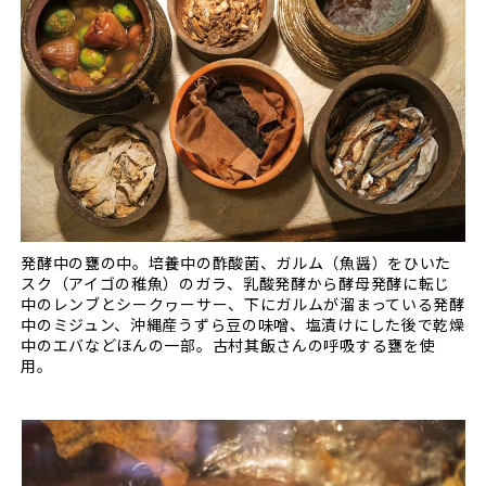
発酵中の甕の中。培養中の酢酸菌、ガルム（魚醤）をひいた
スク（アイゴの稚魚）のガラ、乳酸発酵から酵母発酵に転じ
中のレンブとシークヮーサー、下にガルムが溜まっている発酵
中のミジュン、沖縄産うずら豆の味噌、塩漬けにした後で乾燥
中のエバなどほんの一部。古村其飯さんの呼吸する甕を使
用。