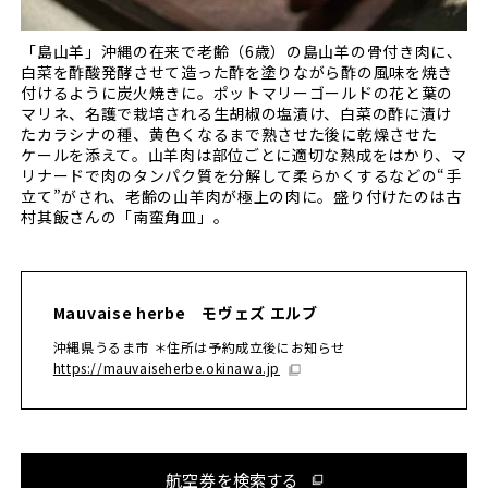
「島山羊」沖縄の在来で老齢（6歳）の島山羊の骨付き肉に、
白菜を酢酸発酵させて造った酢を塗りながら酢の風味を焼き
付けるように炭火焼きに。ポットマリーゴールドの花と葉の
マリネ、名護で栽培される生胡椒の塩漬け、白菜の酢に漬け
たカラシナの種、黄色くなるまで熟させた後に乾燥させた
ケールを添えて。山羊肉は部位ごとに適切な熟成をはかり、マ
リナードで肉のタンパク質を分解して柔らかくするなどの“手
立て”がされ、老齢の山羊肉が極上の肉に。盛り付けたのは古
村其飯さんの「南蛮角皿」。
Mauvaise herbe モヴェズ エルブ
沖縄県うるま市 ＊住所は予約成立後にお知らせ
https://mauvaiseherbe.okinawa.jp
航空券を検索する