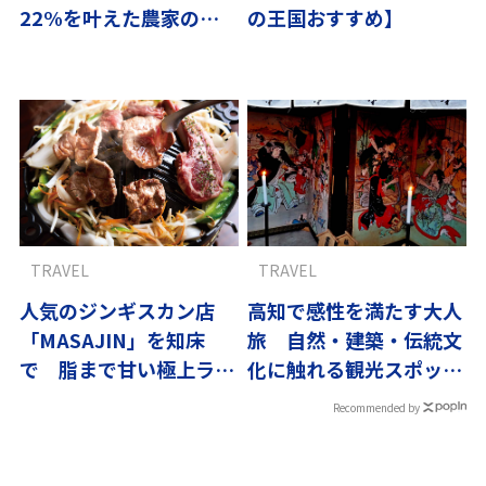
22%を叶えた農家の試
の王国おすすめ】
行錯誤
TRAVEL
TRAVEL
人気のジンギスカン店
高知で感性を満たす大人
「MASAJIN」を知床
旅 自然・建築・伝統文
で 脂まで甘い極上ラム
化に触れる観光スポット
を召し上がれ
｜翼の王国厳選
Recommended by