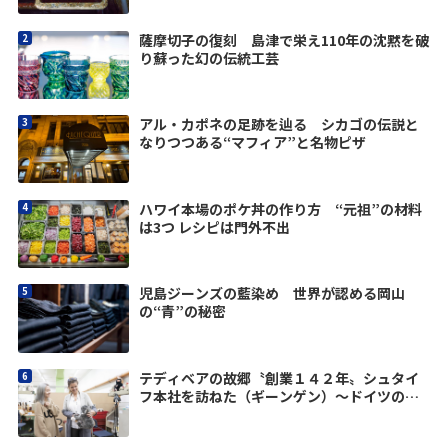
薩摩切子の復刻 島津で栄え110年の沈黙を破
り蘇った幻の伝統工芸
アル・カポネの足跡を辿る シカゴの伝説と
なりつつある“マフィア”と名物ピザ
ハワイ本場のポケ丼の作り方 “元祖”の材料
は3つ レシピは門外不出
児島ジーンズの藍染め 世界が認める岡山
の“青”の秘密
テディベアの故郷〝創業１４２年〟シュタイ
フ本社を訪ねた（ギーンゲン）〜ドイツの優
しさに触れる旅vol.2