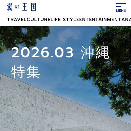
メ
イ
ン
TRAVEL
CULTURE
LIFE STYLE
ENTERTAINMENT
AN
コ
ン
テ
ン
2026.03 沖縄
ツ
に
特集
ス
キ
ッ
プ