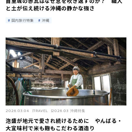
首里城の赤瓦はなぜ息を吹き返すのか？ 職人
と土が伝え続ける沖縄の静かな強さ
国内旅行特集
沖縄
2026.03.04
TRAVEL
2026.03 沖縄特集
泡盛が地元で愛され続けるために やんばる・
大宜味村で米も麹もこだわる酒造り