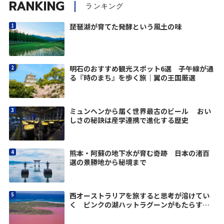
RANKING
ランキング
琵琶湖が育てた発酵という風土の味
明石のおすすめ観光スポット6選 子午線が通
る『時のまち』を歩く旅｜翼の王国厳選
ミュンヘンから届く世界最古のビール おい
しさの秘訣は産学連携で進化する歴史
熊本・阿蘇の地下水が育む奇跡 日本の渚百
選の景勝地から秘境まで
西オーストラリアを旅すると思考が溶けてい
く ピンクの湖ハットラグーンがもたらす静
寂