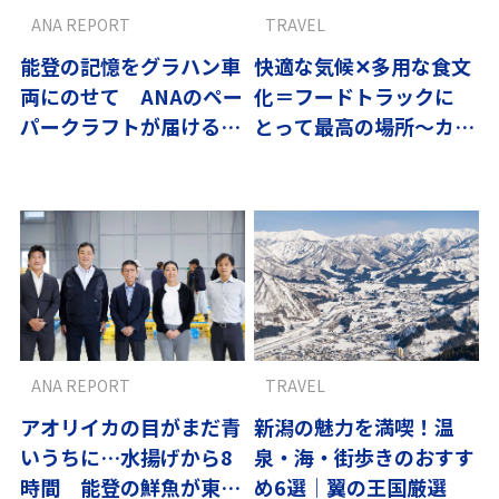
ANA REPORT
TRAVEL
能登の記憶をグラハン車
快適な気候✕多用な食文
両にのせて ANAのペー
化＝フードトラックに
パークラフトが届ける復
とって最高の場所〜カリ
興支援の想い
フォルニアフードトラッ
クドリーム vol.1
ANA REPORT
TRAVEL
アオリイカの目がまだ青
新潟の魅力を満喫！温
いうちに…水揚げから8
泉・海・街歩きのおすす
時間 能登の鮮魚が東京
め6選｜翼の王国厳選