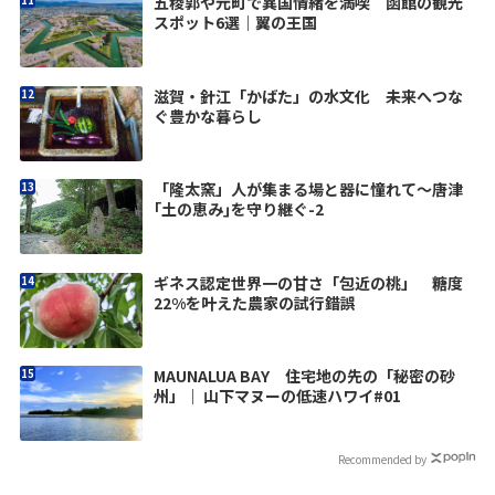
五稜郭や元町で異国情緒を満喫 函館の観光
スポット6選｜翼の王国
滋賀・針江「かばた」の水文化 未来へつな
ぐ豊かな暮らし
「隆太窯」人が集まる場と器に憧れて～唐津
｢土の恵み｣を守り継ぐ-2
ギネス認定世界一の甘さ「包近の桃」 糖度
22%を叶えた農家の試行錯誤
MAUNALUA BAY 住宅地の先の「秘密の砂
州」｜ 山下マヌーの低速ハワイ#01
Recommended by