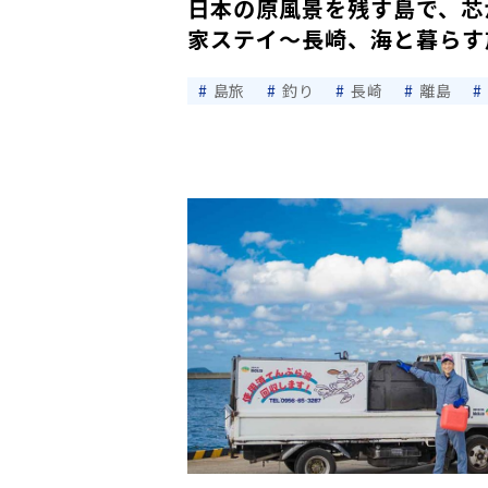
日本の原風景を残す島で、芯
家ステイ〜長崎、海と暮らす旅v
島旅
釣り
長崎
離島