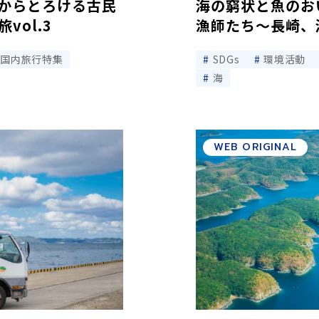
からとろける古民
海の窮状と魚のお
ol.3
漁師たち〜長崎、海
国内旅行特集
SDGs
環境活動
海
WEB ORIGINAL