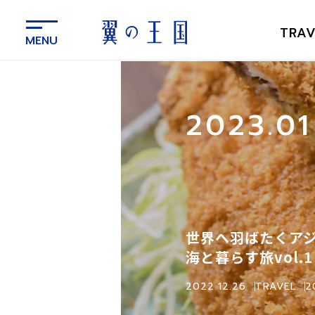
メ
イ
TRAV
ン
コ
ン
テ
ン
2023.
ツ
に
ス
キ
ッ
プ
世界へ羽ばたくア
海と暮らす旅vol.1
2022.12.26
TRAVEL
2