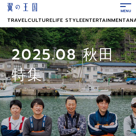
メ
イ
ン
TRAVEL
CULTURE
LIFE STYLE
ENTERTAINMENT
AN
コ
ン
テ
ン
2025.08 秋田
ツ
に
特集
ス
キ
ッ
プ