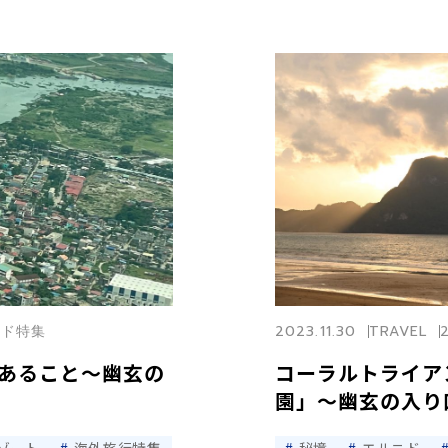
ルニド特集
2023.11.30
TRAVEL
あること〜幽玄の
コーラルトライア
園」〜幽玄の入り口E
ゾート
海外旅行特集
秘境
エルニド