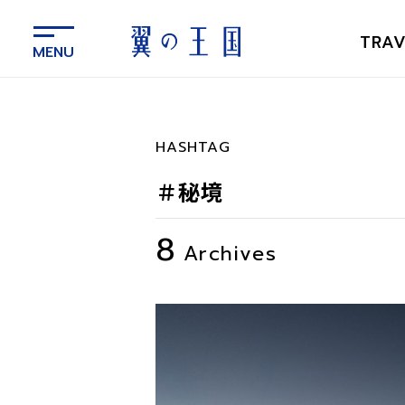
メ
イ
TRAV
ン
コ
ン
テ
ン
HASHTAG
ツ
に
＃秘境
ス
キ
8
ッ
Archives
プ