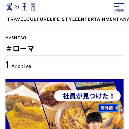
メ
イ
ン
TRAVEL
CULTURE
LIFE STYLE
ENTERTAINMENT
AN
コ
ン
テ
HASHTAG
ン
＃ローマ
ツ
に
1
ス
Archive
キ
ッ
プ