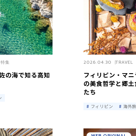
知特集
2026.04.30
TRAVEL
佐の海で知る高知
フィリピン・マニ
の美食哲学と郷土
たち
ン
フィリピン
海外
WEB ORIGINAL