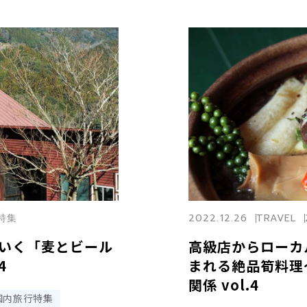
島特集
2022.12.26
TRAVEL
いく「麦とビール
高級店からローカ
4
まれる絶品筍料理
関係 vol.4
国内旅行特集