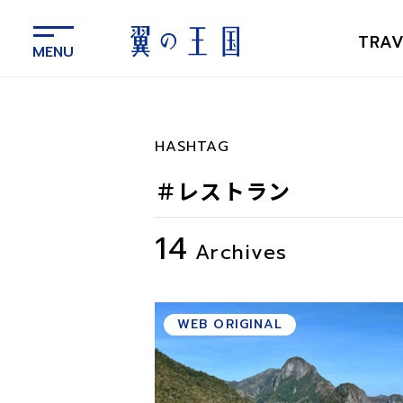
メ
イ
TRAV
ン
コ
ン
テ
ン
HASHTAG
ツ
に
＃レストラン
ス
キ
14
ッ
Archives
プ
WEB ORIGINAL