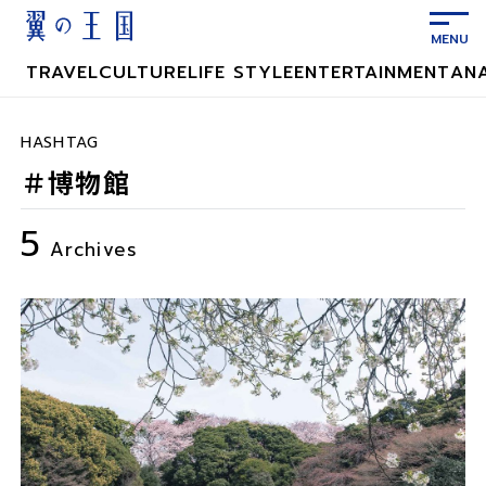
メ
イ
ン
TRAVEL
CULTURE
LIFE STYLE
ENTERTAINMENT
AN
コ
ン
テ
HASHTAG
ン
＃博物館
ツ
に
5
ス
Archives
キ
ッ
プ