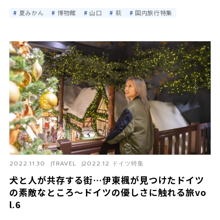
夏みかん
博物館
山口
萩
国内旅行特集
2022.11.30
TRAVEL
2022.12 ドイツ特集
犬と人が共存する街…伊東楓が見つけたドイツ
の素敵なところ〜ドイツの優しさに触れる旅vo
l.6