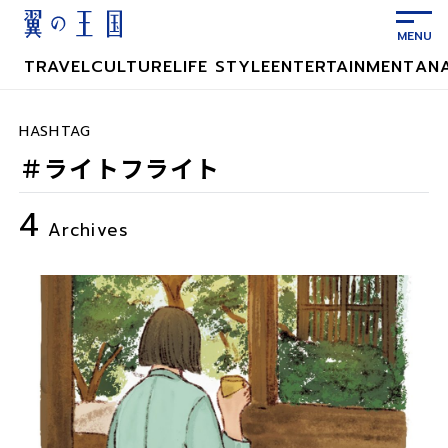
メ
イ
ン
TRAVEL
CULTURE
LIFE STYLE
ENTERTAINMENT
AN
コ
ン
テ
HASHTAG
ン
＃ライトフライト
ツ
に
4
ス
Archives
キ
ッ
プ