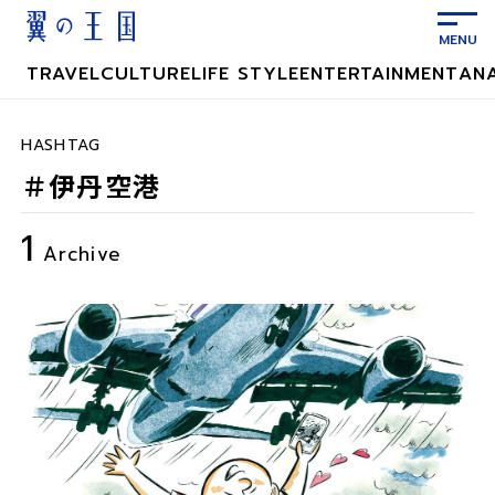
メ
イ
ン
TRAVEL
CULTURE
LIFE STYLE
ENTERTAINMENT
AN
コ
ン
テ
HASHTAG
ン
＃伊丹空港
ツ
に
1
ス
Archive
キ
ッ
プ