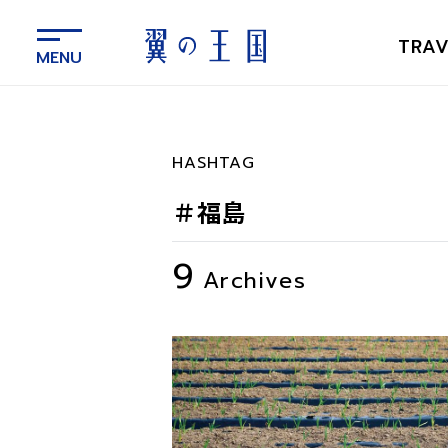
メ
イ
TRAV
ン
コ
ン
テ
ン
HASHTAG
ツ
に
＃福島
ス
キ
9
ッ
Archives
プ