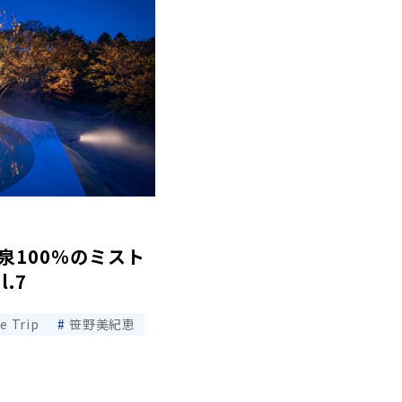
泉100％のミスト
l.7
e Trip
笹野美紀恵