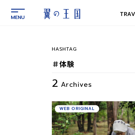
メ
イ
TRAV
ン
コ
ン
テ
ン
HASHTAG
ツ
に
＃体験
ス
キ
2
ッ
Archives
プ
WEB ORIGINAL