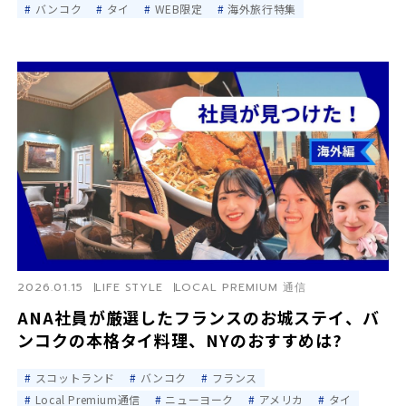
バンコク
タイ
WEB限定
海外旅行特集
2026.01.15
LIFE STYLE
LOCAL PREMIUM 通信
ANA社員が厳選したフランスのお城ステイ、バ
ンコクの本格タイ料理、NYのおすすめは?
スコットランド
バンコク
フランス
Local Premium通信
ニューヨーク
アメリカ
タイ