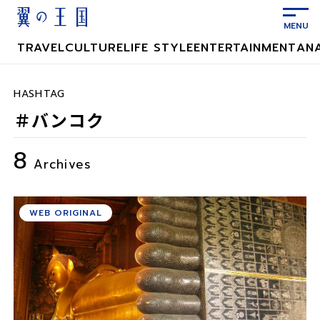
メ
イ
ン
TRAVEL
CULTURE
LIFE STYLE
ENTERTAINMENT
AN
コ
ン
テ
HASHTAG
ン
＃バンコク
ツ
に
8
ス
Archives
キ
ッ
プ
WEB ORIGINAL