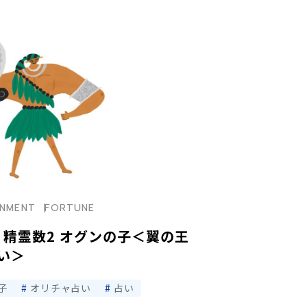
INMENT
FORTUNE
】精霊数2 オグンの子＜翼の王
い＞
子
オリチャ占い
占い