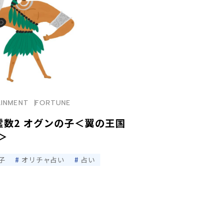
AINMENT
FORTUNE
霊数2 オグンの子＜翼の王国
＞
子
オリチャ占い
占い