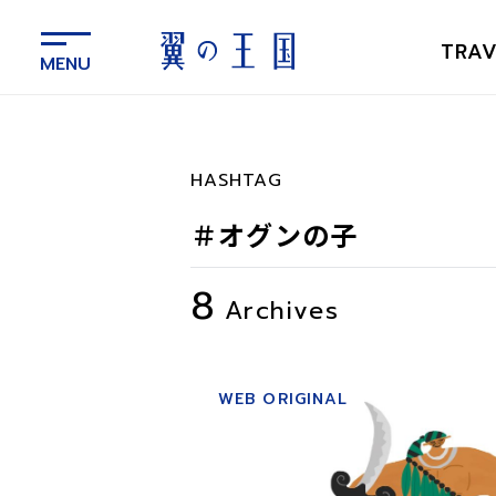
メ
イ
TRAV
ン
コ
ン
テ
ン
HASHTAG
ツ
に
＃オグンの子
ス
キ
8
ッ
Archives
プ
WEB ORIGINAL